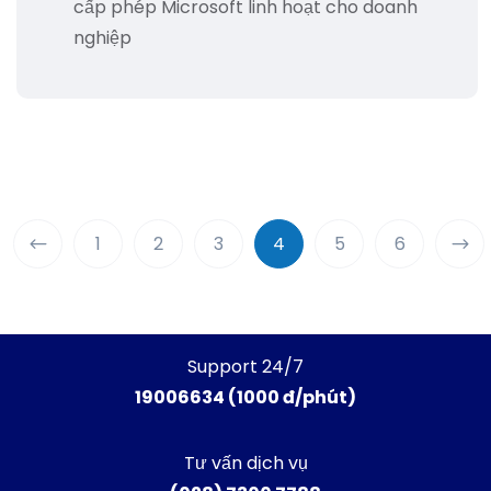
cấp phép Microsoft linh hoạt cho doanh
nghiệp
1
2
3
4
5
6
Support 24/7
19006634 (1000 đ/phút)
Tư vấn dịch vụ