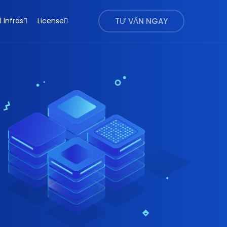
l Infras
License
TƯ VẤN NGAY