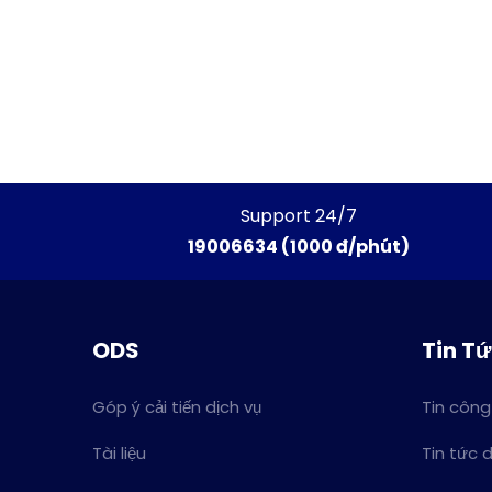
Support 24/7
19006634 (1000 đ/phút)
ODS
Tin T
Góp ý cải tiến dịch vụ
Tin công
Tài liệu
Tin tức 