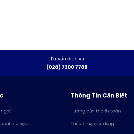
Tư vấn dịch vụ
(028) 7300 7788
ức
Thông Tin Cần Biết
 nghệ
Hướng dẫn thanh toán
doanh nghiệp
Thỏa thuận sử dụng