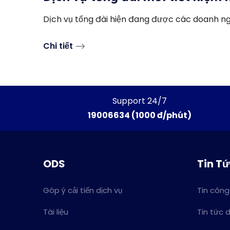
Dịch vụ tổng đài hiện đang được các doanh nghi
Chi tiết
Support 24/7
19006634 (1000 đ/phút)
ODS
Tin T
Góp ý cải tiến dịch vụ
Tin công
Tài liệu
Tin tức 