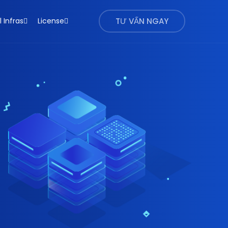
l Infras
License
TƯ VẤN NGAY