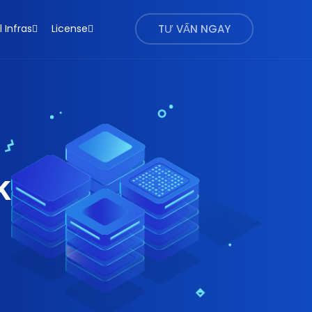
l Infras
License
TƯ VẤN NGAY
k