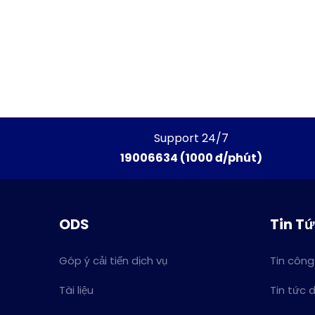
Support 24/7
19006634 (1000 đ/phút)
ODS
Tin T
Góp ý cải tiến dịch vụ
Tin công
Tài liệu
Tin tức 