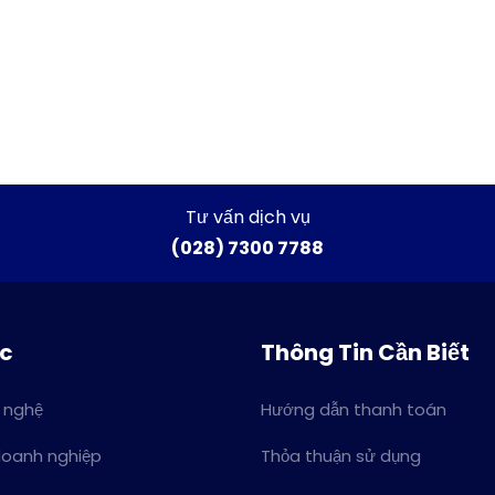
Tư vấn dịch vụ
(028) 7300 7788
ức
Thông Tin Cần Biết
 nghệ
Hướng dẫn thanh toán
doanh nghiệp
Thỏa thuận sử dụng