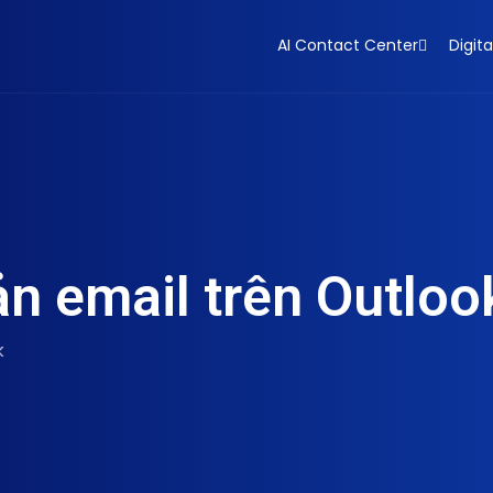
AI Contact Center
Digita
oản email trên Outloo
k