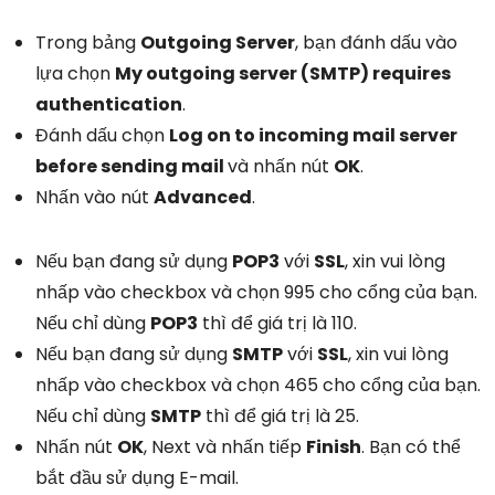
Trong bảng
Outgoing Server
, bạn đánh dấu vào
lựa chọn
My outgoing server (SMTP) requires
authentication
.
Đánh dấu chọn
Log on to incoming mail server
before sending mail
và nhấn nút
OK
.
Nhấn vào nút
Advanced
.
Nếu bạn đang sử dụng
POP3
với
SSL
, xin vui lòng
nhấp vào checkbox và chọn 995 cho cổng của bạn.
Nếu chỉ dùng
POP3
thì để giá trị là 110.
Nếu bạn đang sử dụng
SMTP
với
SSL
, xin vui lòng
nhấp vào checkbox và chọn 465 cho cổng của bạn.
Nếu chỉ dùng
SMTP
thì để giá trị là 25.
Nhấn nút
OK
, Next và nhấn tiếp
Finish
. Bạn có thể
bắt đầu sử dụng E-mail.