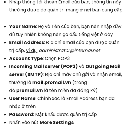
Nhập thông tài khoản Email của bạn, thông tin này
thường được do quản trị mạng ở nơi bạn cung cấp:
Your Name
: Họ và Tên của bạn, bạn nên nhập đầy
đủ tuy nhiên không nên gõ dấu tiếng việt ở đây
Email Address
: Địa chỉ email của bạn được quản
trị cấp,
ví dụ:
administrator@internal.net
Account Type
: Chọn POP3
Incoming Mail server (POP3)
và
Outgoing Mail
server (SMTP)
: Địa chỉ máy chủ gởi và nhận email,
thường là
mail.promail.vn
(trong
đó
promail.vn
là tên miền đã đăng ký)
User Name
: Chính xác là Email Address bạn đã
nhập ở trên
Password
: Mật khẩu được quản trị cấp
Nhấn vào nút
More Settings
.