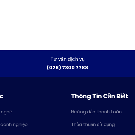
Tư vấn dịch vụ
(028) 7300 7788
ức
Thông Tin Cần Biết
 nghệ
Hướng dẫn thanh toán
doanh nghiệp
Thỏa thuận sử dụng