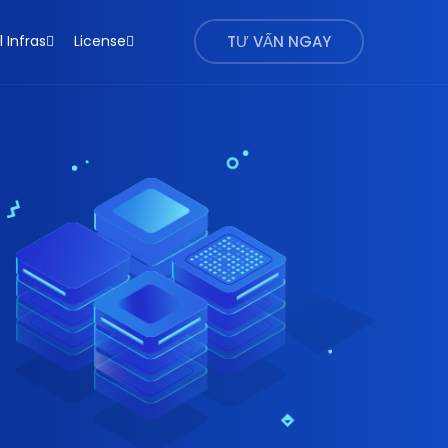
l Infras
License
TƯ VẤN NGAY