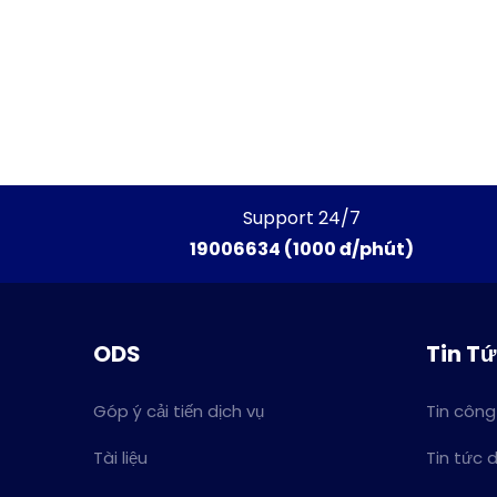
Support 24/7
19006634 (1000 đ/phút)
ODS
Tin T
Góp ý cải tiến dịch vụ
Tin công
Tài liệu
Tin tức 