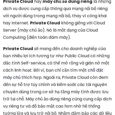
Private Cloud
hay
máy chủ ảo dùng riêng
là những
dịch vụ được cung cấp thông qua mạng nội bộ riêng
với người dùng trong mạng nội bộ, thay vì công khai
hay Internet.
Private Cloud
không giống với Cloud
Server (máy chủ ảo). Nó là một dạng của Cloud
Computing (điện toán đám mây).
Private Cloud
sẽ mang đến cho doanh nghiệp của
bạn nhiều lợi ích tương tự như Public Cloud có những
đặc tính Self-service, có thể mở rộng và giãn nở một
cách linh hoạt. Bởi vì, bạn chỉ cần tìm một
chỗ đặt
máy chủ
thích hợp. Ngoài ra, Private Cloud còn đem
đến sự hỗ trợ tùy chỉnh và kiểm soát các tài nguyên
chuyên dùng trong cơ sở hạ tầng máy tính được lưu
trữ tại chỗ. Máy chủ ảo dùng riêng cũng cung cấp dịch
vụ riêng tư và độ bảo mật cao hơn nhờ hệ thống
tường lửa và lưu trữ nội bộ. Nhằm đảm bảo các dữ liệu