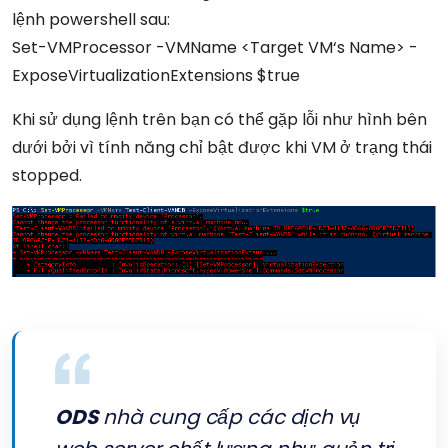
lệnh powershell sau:
Set
-VMProcessor
-VMName
<
Target
VM
‘
s
Name
>
-
ExposeVirtualizationExtensions
$true
Khi sử dụng lệnh trên bạn có thể gặp lỗi như hình bên
dưới bởi vì tính năng chỉ bật được khi VM ở trạng thái
stopped.
ODS
nhà cung cấp các dịch vụ