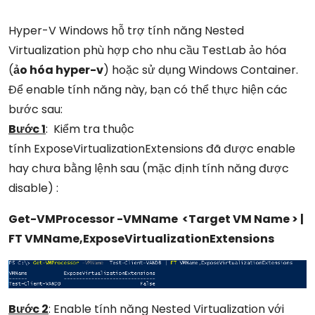
Hyper-V Windows hỗ trợ tính năng Nested
Virtualization phù hợp cho nhu cầu TestLab ảo hóa
(
ảo hóa hyper-v
) hoặc sử dụng Windows Container.
Để enable tính năng này, bạn có thể thực hiện các
bước sau:
Bước 1
: Kiểm tra thuộc
tính
ExposeVirtualizationExtensions đã được enable
hay chưa bằng lệnh sau (mặc định tính năng được
disable) :
Get-VMProcessor -VMName <Target VM Name > |
FT VMName,ExposeVirtualizationExtensions
Bước 2
: Enable tính năng Nested Virtualization với