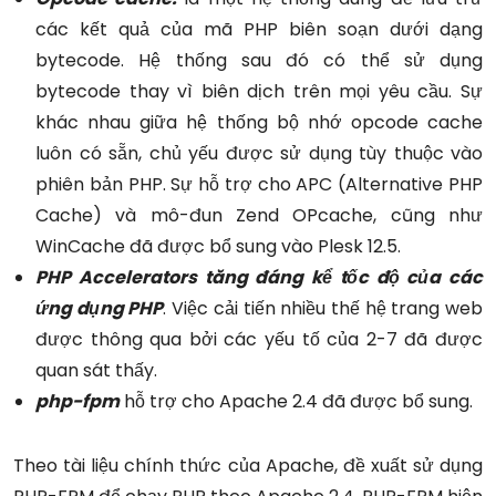
các kết quả của mã PHP biên soạn dưới dạng
bytecode. Hệ thống sau đó có thể sử dụng
bytecode thay vì biên dịch trên mọi yêu cầu. Sự
khác nhau giữa hệ thống bộ nhớ opcode cache
luôn có sẵn, chủ yếu được sử dụng tùy thuộc vào
phiên bản PHP. Sự hỗ trợ cho APC (Alternative PHP
Cache) và mô-đun Zend OPcache, cũng như
WinCache đã được bổ sung vào Plesk 12.5.
PHP Accelerators tăng đáng kể tốc độ của các
ứng dụng PHP
. Việc cải tiến nhiều thế hệ trang web
được thông qua bởi các yếu tố của 2-7 đã được
quan sát thấy.
php-fpm
hỗ trợ cho Apache 2.4 đã được bổ sung.
Theo tài liệu chính thức của Apache, đề xuất sử dụng