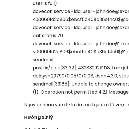
user is full)
dovecot: service=lda, user=john.doe@exa
<000601d2c806$ebcf5c40$c36e14c0$@domain
dovecot: service=lda, user=john.doe@exam
exit status 70
dovecot: service=lda, user=john.doe@exam
<000601d2c806$ebcf5c40$c36e14c0$@domain
sendmail
postfix/pipe[33132]: 432832921ED8: to=<j
delays=29790/0.05/0/0.08, dsn=4.3.0, sta
sendmail[33185]: Unable to change owners
(1): Operation not permitted 4.2.1 Message 
Nguyên nhân vấn đề là do mail quota đã vượt
Hướng xử lý