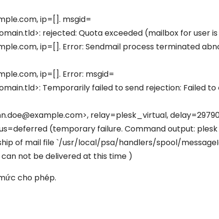
mple.com, ip=[]. msgid=
.tld>: rejected: Quota exceeded (mailbox for user is f
ple.com, ip=[]. Error: Sendmail process terminated abn
ple.com, ip=[]. Error: msgid=
.tld>: Temporarily failed to send rejection: Failed to
ohn.doe@example.com>, relay=plesk_virtual, delay=29790
tus=deferred (temporary failure. Command output: plesk
hip of mail file `/usr/local/psa/handlers/spool/message
can not be delivered at this time )
 mức cho phép.