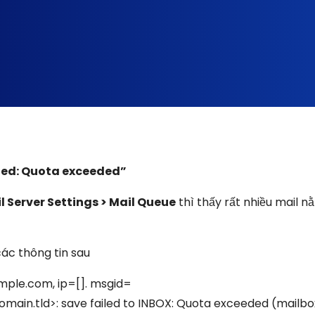
eued: Quota exceeded”
il Server Settings > Mail Queue
thì thấy rất nhiều mail n
các thông tin sau
mple.com, ip=[]. msgid=
n.tld>: save failed to INBOX: Quota exceeded (mailbox