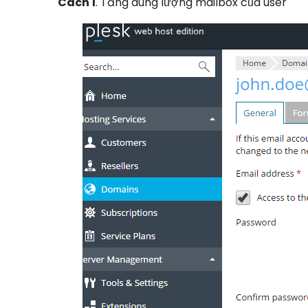
Cách 1
. Tăng dung lượng mailbox của user