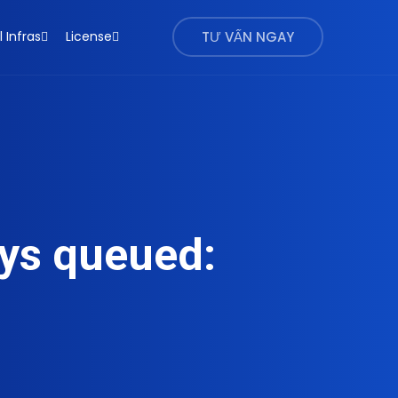
l Infras
License
TƯ VẤN NGAY
ays queued: