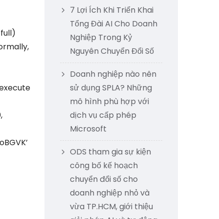
7 Lợi Ích Khi Triển Khai
Tổng Đài AI Cho Doanh
ull)
Nghiệp Trong Kỷ
ormally,
Nguyên Chuyển Đổi Số
Doanh nghiệp nào nên
 execute
sử dụng SPLA? Những
mô hình phù hợp với
,
dịch vụ cấp phép
Microsoft
IoBGVK’
ODS tham gia sự kiện
công bố kế hoạch
chuyển đổi số cho
doanh nghiệp nhỏ và
vừa TP.HCM, giới thiệu