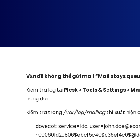
Vấn đề không thể gửi mail “Mail stays qu
Kiểm tra log tại
Plesk > Tools & Settings > Ma
hang đợi.
Kiểm tra trong
/var/log/maillog
thì xuất hiện 
dovecot: service=lda, user=john.doe@exa
<000601d2c806$ebcf5c40$c36e14c0$@domai