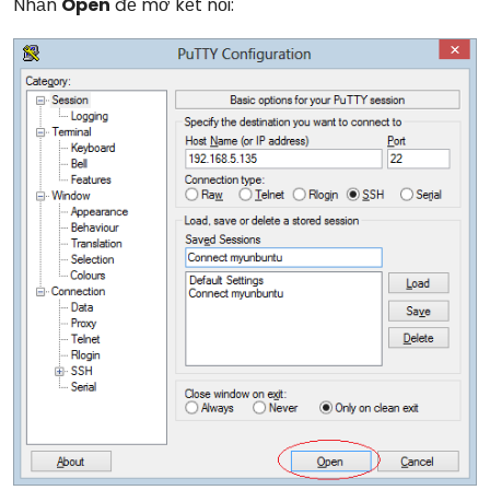
Nhấn
Open
để mở kết nối: