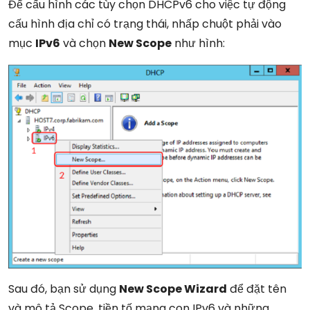
Để cấu hình các tùy chọn DHCPv6 cho việc tự động
cấu hình địa chỉ có trạng thái, nhấp chuột phải vào
mục
IPv6
và chọn
New Scope
như hình:
Sau đó, bạn sử dụng
New Scope Wizard
để đặt tên
và mô tả Scope, tiền tố mạng con IPv6 và những