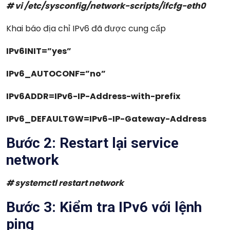
# vi /etc/sysconfig/network-scripts/ifcfg-eth0
Khai báo địa chỉ IPv6 đã được cung cấp
IPv6INIT=”yes”
IPv6_AUTOCONF=”no”
IPv6ADDR=IPv6-IP-Address-with-prefix
IPv6_DEFAULTGW=IPv6-IP-Gateway-Address
Bước 2:
Restart lại service
network
# systemctl restart network
Bước 3:
Kiểm tra IPv6 với lệnh
ping