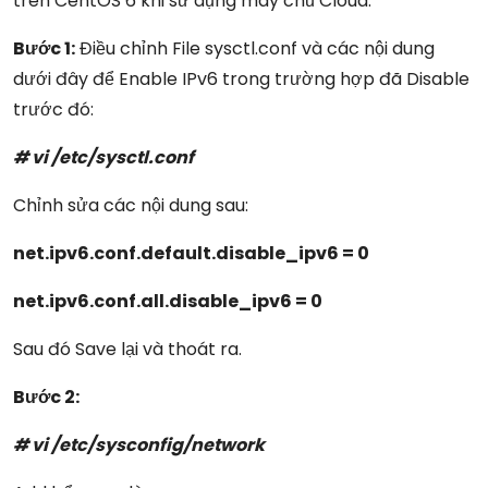
trên CentOS 6 khi sử dụng máy chủ Cloud.
Bước 1:
Điều chỉnh File sysctl.conf và các nội dung
dưới đây để Enable IPv6 trong trường hợp đã Disable
trước đó:
# vi /etc/sysctl.conf
Chỉnh sửa các nội dung sau:
net.ipv6.conf.default.disable_ipv6 = 0
net.ipv6.conf.all.disable_ipv6 = 0
Sau đó Save lại và thoát ra.
Bước 2:
# vi /etc/sysconfig/network