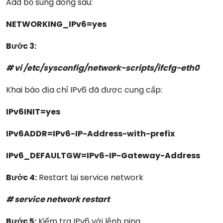
Add bổ sung dòng sau:
NETWORKING_IPv6=yes
Bước 3:
# vi /etc/sysconfig/network-scripts/ifcfg-eth0
Khai báo địa chỉ IPv6 đã được cung cấp:
IPv6INIT=yes
IPv6ADDR=IPv6-IP-Address-with-prefix
IPv6_DEFAULTGW=IPv6-IP-Gateway-Address
Bước 4:
Restart lại service network
# service network restart
Bước 5:
Kiểm tra IPv6 với lệnh ping