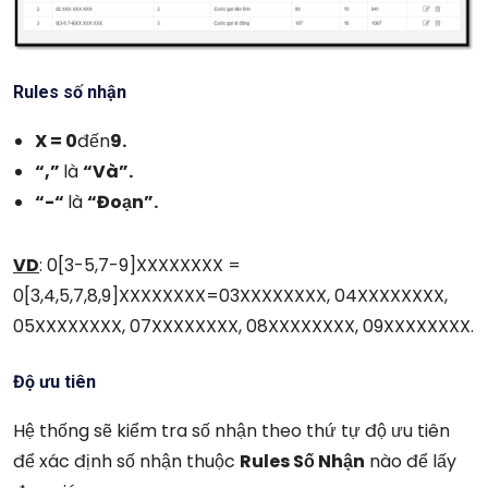
Rules số nhận
X = 0
đến
9.
“,”
là
“Và”.
“-“
là
“Đoạn”.
VD
: 0[3-5,7-9]XXXXXXXX =
0[3,4,5,7,8,9]XXXXXXXX=03XXXXXXXX, 04XXXXXXXX,
05XXXXXXXX, 07XXXXXXXX, 08XXXXXXXX, 09XXXXXXXX.
Độ ưu tiên
Hệ thống sẽ kiểm tra số nhận theo thứ tự độ ưu tiên
để xác định số nhận thuộc
Rules Số Nhận
nào để lấy