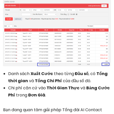
Danh sách
Xuất Cước
theo từng
Đầu số
, có
Tổng
thời gian
và
Tổng Chi Phí
của đầu số đó.
Chi phí căn cứ vào
Thời Gian Thực
và
Bảng Cước
Phí
trong
Đơn Giá
.
Bạn đang quan tâm giải pháp Tổng đài AI Contact