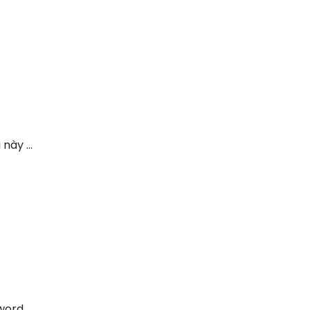
này ...
sword