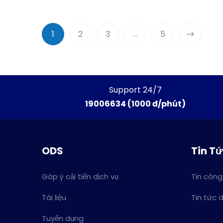
1
2
3
…
5
Support 24/7
19006634 (1000 đ/phút)
ODS
Tin T
Góp ý cải tiến dịch vụ
Tin công
Tài liệu
Tin tức 
Tuyển dụng