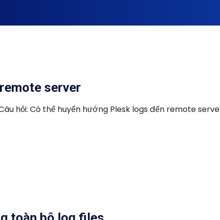
 remote server
Câu hỏi: Có thể huyển hướng Plesk logs đến remote serve
g toàn bộ log files