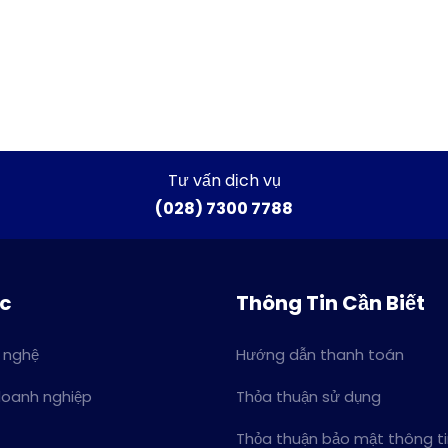
Tư vấn dịch vụ
(028) 7300 7788
ức
Thông Tin Cần Biết
 nghệ
Hướng dẫn thanh toán
doanh nghiệp
Thỏa thuận sử dụng
Thỏa thuận bảo mật thông t