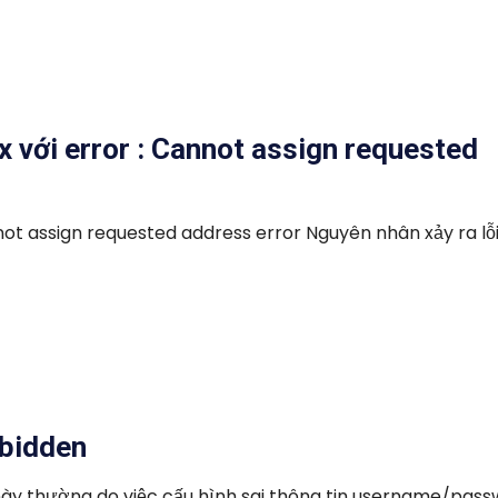
x với error : Cannot assign requested
not assign requested address error Nguyên nhân xảy ra lỗi 
rbidden
này thường do việc cấu hình sai thông tin username/pas