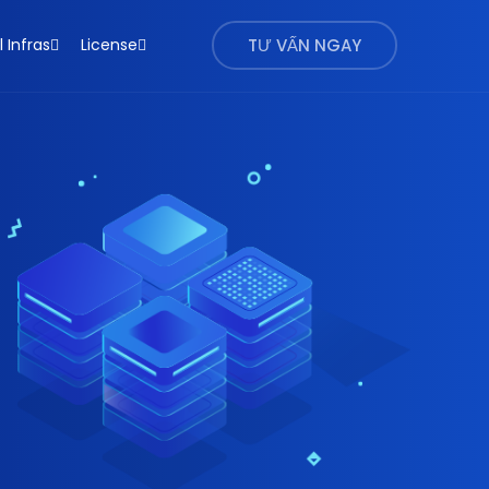
l Infras
License
TƯ VẤN NGAY