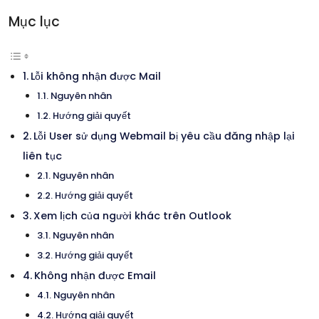
Mục lục
Lỗi không nhận được Mail
Nguyên nhân
Hướng giải quyết
Lỗi User sử dụng Webmail bị yêu cầu đăng nhập lại
liên tục
Nguyên nhân
Hướng giải quyết
Xem lịch của người khác trên Outlook
Nguyên nhân
Hướng giải quyết
Không nhận được Email
Nguyên nhân
Hướng giải quyết