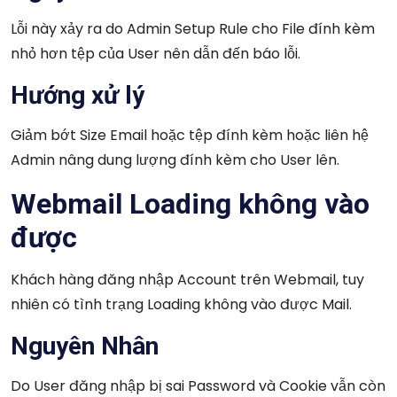
Lỗi này xảy ra do Admin Setup Rule cho File đính kèm
nhỏ hơn tệp của User nên dẫn đến báo lỗi.
Hướng xử lý
Giảm bớt Size Email hoặc tệp đính kèm hoặc liên hệ
Admin nâng dung lượng đính kèm cho User lên.
Webmail Loading không vào
được
Khách hàng đăng nhập Account trên Webmail, tuy
nhiên có tình trạng Loading không vào được Mail.
Nguyên Nhân
Do User đăng nhập bị sai Password và Cookie vẫn còn