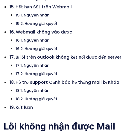
Hết hạn SSL trên Webmail
Nguyên nhân
Hướng giải quyết
Webmail không vào được
Nguyên nhân
Hường giải quyết
Bị lỗi trên outlook không kết nối được đến server
Nguyên nhân
Hướng giải quyết
Hỗ trợ support Cảnh báo hệ thống mail bị Khóa.
Nguyên nhân
Hướng giải quyết
Kết luận
Lỗi không nhận được Mail