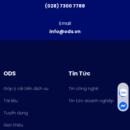
(028) 7300 7788
Email
info@ods.vn
ODS
Tin Tức
Góp ý cải tiến dịch vụ
Tin công nghệ
Tài liệu
Tin tức doanh nghiệp
Tuyển dụng
Giới thiệu