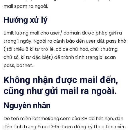
mail spam ra ngoài.
Hướng xử lý
Limit lượng mail cho user/ domain được phép gửi ra
trong 1 ngày. Ngoài ra cảnh báo đến user đặt pass khó
( tối thiếu 8 kí tự trở lê, có cả chữ hoa, chữ thường,
chữ số, kí tự đặc biệt) để tránh tình trạng bị scan
pass, botnet.
Không nhận được mail đến,
cũng như gửi mail ra ngoài.
Nguyên nhân
Do tên miền lottmekong.com của KH đã hết hạn, dẫn
đến tình trạng Email 365 được đăng ký theo tên miền