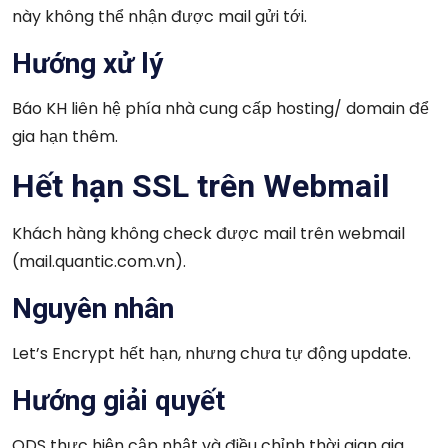
này không thể nhận được mail gửi tới.
Hướng xử lý
Báo KH liên hệ phía nhà cung cấp hosting/ domain để
gia hạn thêm.
Hết hạn SSL trên Webmail
Khách hàng không check được mail trên webmail
(mail.quantic.com.vn).
Nguyên nhân
Let’s Encrypt hết hạn, nhưng chưa tự động update.
Hướng giải quyết
ODS thực hiện cập nhật và điều chỉnh thời gian gia