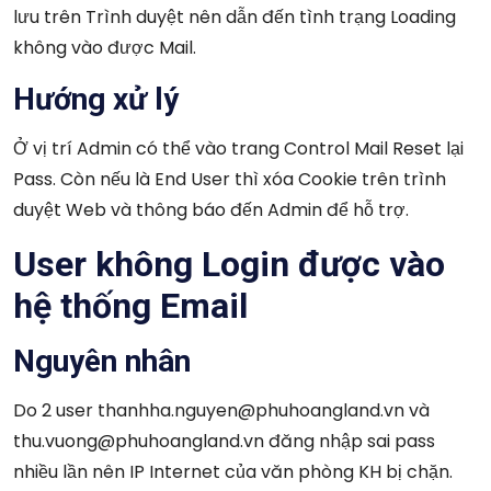
lưu trên Trình duyệt nên dẫn đến tình trạng Loading
không vào được Mail.
Hướng xử lý
Ở vị trí Admin có thể vào trang Control Mail Reset lại
Pass. Còn nếu là End User thì xóa Cookie trên trình
duyệt Web và thông báo đến Admin để hỗ trợ.
User không Login được vào
hệ thống Email
Nguyên nhân
Do 2 user thanhha.nguyen@phuhoangland.vn và
thu.vuong@phuhoangland.vn đăng nhập sai pass
nhiều lần nên IP Internet của văn phòng KH bị chặn.