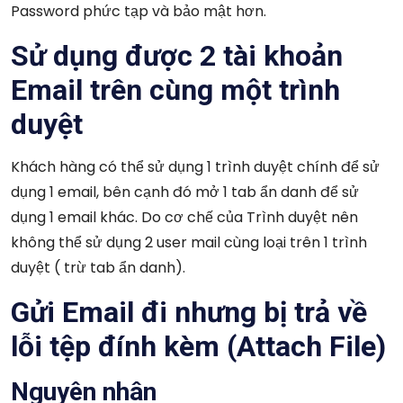
Password phức tạp và bảo mật hơn.
Sử dụng được 2 tài khoản
Email trên cùng một trình
duyệt
Khách hàng có thể sử dụng 1 trình duyệt chính để sử
dụng 1 email, bên cạnh đó mở 1 tab ẩn danh để sử
dụng 1 email khác. Do cơ chế của Trình duyệt nên
không thể sử dụng 2 user mail cùng loại trên 1 trình
duyệt ( trừ tab ẩn danh).
Gửi Email đi nhưng bị trả về
lỗi tệp đính kèm (Attach File)
Nguyên nhân