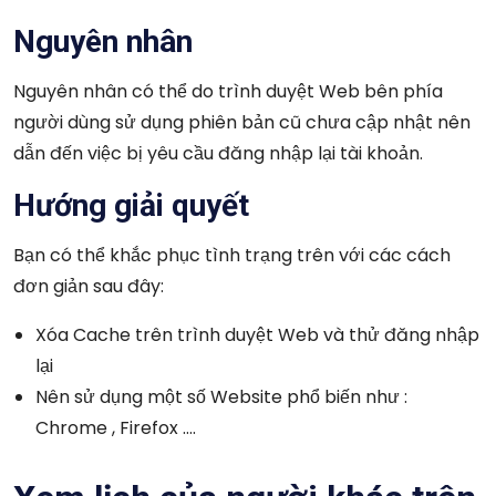
Nguyên nhân
Nguyên nhân có thể do trình duyệt Web bên phía
người dùng sử dụng phiên bản cũ chưa cập nhật nên
dẫn đến việc bị yêu cầu đăng nhập lại tài khoản.
Hướng giải quyết
Bạn có thể khắc phục tình trạng trên với các cách
đơn giản sau đây:
Xóa Cache trên trình duyệt Web và thử đăng nhập
lại
Nên sử dụng một số Website phổ biến như :
Chrome , Firefox ….