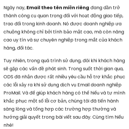
Ngày nay,
Email theo tên miền riêng
đang dần trở
thành công cụ quan trọng đối với hoạt động giao tiếp,
trao đổi trong kinh doanh. Nó được doanh nghiệp ưa
chuộng không chỉ bởi tính bảo mật cao, mà còn nâng
cao uy tín và sự chuyên nghiệp trong mắt của khách
hàng, đối tác.
Tuy nhiên, trong quá trình sử dụng, đôi khi khách hàng
sẽ gặp các vấn đề phát sinh. Trong suốt thời gian qua,
ODS đã nhận được rất nhiều yêu cầu hỗ trợ khắc phục
các lỗi xảy ra khi sử dụng dịch vụ Email doanh nghiệp
ProMail. Và để giúp khách hàng có thể hiểu và tự mình
khắc phục một số lỗi cơ bản, chúng tôi đã tiến hành
sàng lòng và tổng hợp các trường hợp thường và
hướng giải quyết trong bài viết sau đây. Cùng tìm hiểu
nhé!