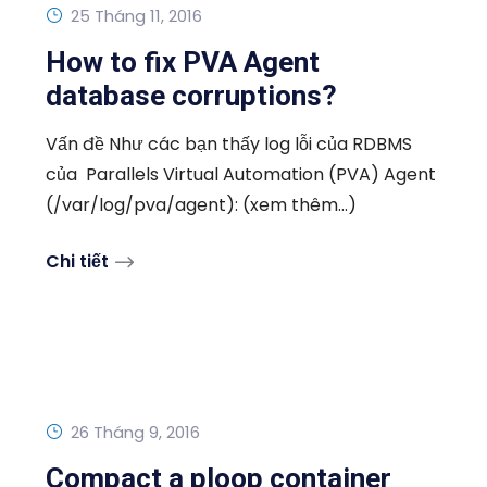
25 Tháng 11, 2016
How to fix PVA Agent
database corruptions?
Vấn đề Như các bạn thấy log lỗi của RDBMS
của Parallels Virtual Automation (PVA) Agent
(/var/log/pva/agent): (xem thêm…)
Chi tiết
26 Tháng 9, 2016
Compact a ploop container