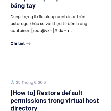
bằng tay
Dung lượng ổ đĩa ploop container trên
pstorage khác so với thực tế bên trong
container: [root@vz ~]# du -h ...
Chi tiết
25 Tháng 6, 2016
[How to] Restore default
permissions trong virtual host
directory