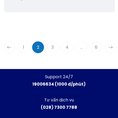
1
2
3
4
…
6
Support 24/7
19006634 (1000 đ/phút)
Tư vấn dịch vụ
(028) 7300 7788