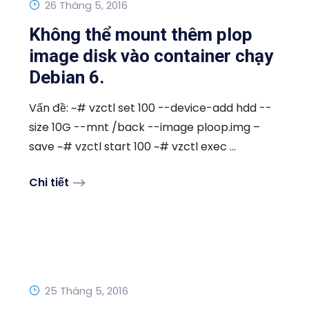
26 Tháng 5, 2016
Không thể mount thêm plop
image disk vào container chạy
Debian 6.
Vấn đề: ~# vzctl set 100 --device-add hdd --
size 10G --mnt /back --image ploop.img –
save ~# vzctl start 100 ~# vzctl exec ...
Chi tiết
25 Tháng 5, 2016