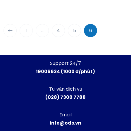
1
…
4
5
6
Support 24/7
19006634 (1000 đ/phút)
Tư vấn dịch vụ
(028) 7300 7788
Email
info@ods.vn