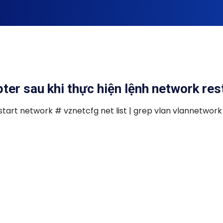
er sau khi thực hiện lệnh network res
start network # vznetcfg net list | grep vlan vlannetwork