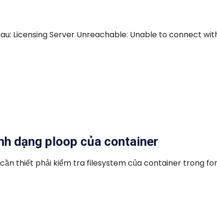
 sau: Licensing Server Unreachable: Unable to connect wit
ịnh dạng ploop của container
cần thiết phải kiểm tra filesystem của container trong f