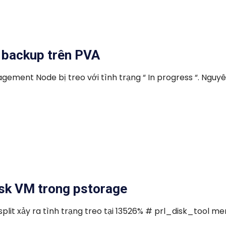
g backup trên PVA
ement Node bị treo với tình trạng “ In progress “. Nguy
isk VM trong pstorage
plit xảy ra tình trạng treo tại 13526% # prl_disk_tool me