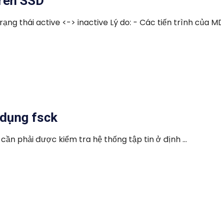
trên SSD
ạng thái active <-> inactive Lý do: - Các tiến trình của MDS
 dụng fsck
cần phải được kiểm tra hệ thống tập tin ở định ...