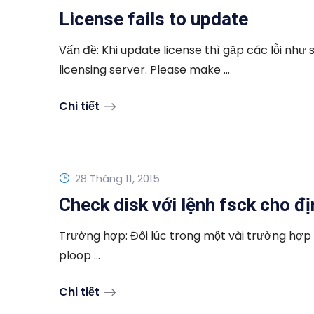
License fails to update
Vấn đề: Khi update license thì gặp các lỗi như
licensing server. Please make ...
Chi tiết
28 Tháng 11, 2015
Check disk với lệnh fsck cho đ
Trường hợp: Đôi lúc trong một vài trường hợp 
ploop ...
Chi tiết