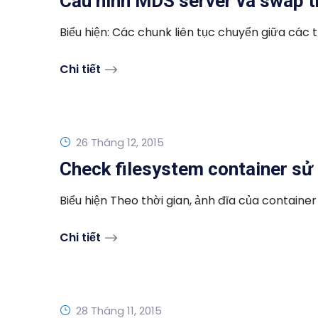
Cấu hình MDS server và swap 
Biểu hiện: Các chunk liên tục chuyển giữa các tr
Chi tiết
26 Tháng 12, 2015
Check filesystem container sử
Biểu hiện Theo thời gian, ảnh đĩa của container 
Chi tiết
28 Tháng 11, 2015