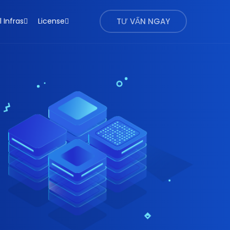
l Infras
License
TƯ VẤN NGAY