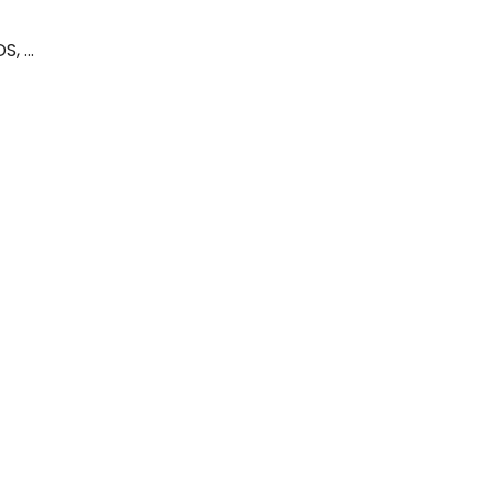
, ...