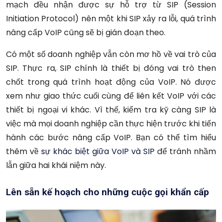
mạch đều nhận được sự hỗ trợ từ SIP (Session
Initiation Protocol) nên một khi SIP xảy ra lỗi, quá trình
nâng cấp VoIP cũng sẽ bị gián đoạn theo.
Có một số doanh nghiệp vẫn còn mơ hồ về vai trò của
SIP. Thực ra, SIP chính là thiết bị đóng vai trò then
chốt trong quá trình hoạt động của VoIP. Nó được
xem như giao thức cuối cùng để liên kết VoIP với các
thiết bị ngoại vi khác. Vì thế, kiểm tra kỹ càng SIP là
việc mà mọi doanh nghiệp cần thực hiện trước khi tiến
hành các bước nâng cấp VoIP. Bạn có thể tìm hiểu
thêm về
sự khác biệt giữa VoIP và SIP
để tránh nhầm
lẫn giữa hai khái niệm này.
Lên sẵn kế hoạch cho những cuộc gọi khẩn cấp