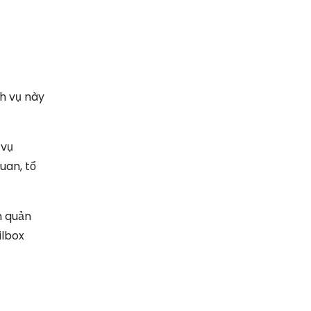
ch vụ này
 vụ
uan, tổ
n quản
ilbox