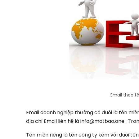
Email theo tê
Email doanh nghiệp thường có đuôi là tên miề
địa chỉ Email liên hệ là info@matbao.one . Tro
Tên miền riêng là tên công ty kèm với đuôi tê