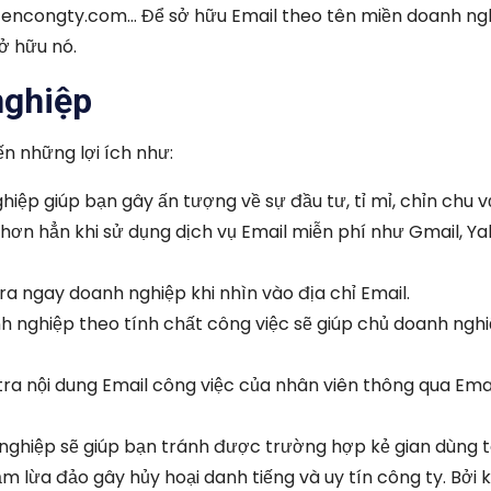
 tencongty.com… Để sở hữu Email theo tên miền doanh ng
ở hữu nó.
nghiệp
n những lợi ích như:
hiệp giúp bạn gây ấn tượng về sự đầu tư, tỉ mỉ, chỉn chu 
hơn hẳn khi sử dụng dịch vụ Email miễn phí như Gmail, Ya
a ngay doanh nghiệp khi nhìn vào địa chỉ Email.
nh nghiệp theo tính chất công việc sẽ giúp chủ doanh ngh
tra nội dung Email công việc của nhân viên thông qua Ema
 nghiệp sẽ giúp bạn tránh được trường hợp kẻ gian dùng 
 lừa đảo gây hủy hoại danh tiếng và uy tín công ty. Bởi 