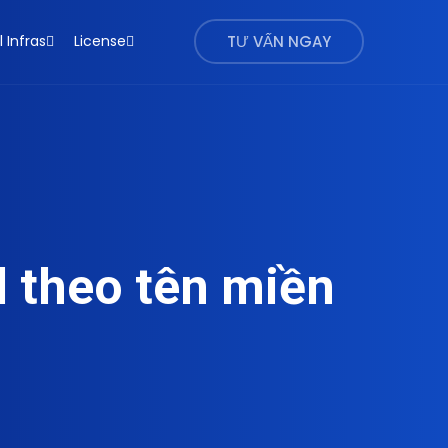
l Infras
License
TƯ VẤN NGAY
l theo tên miền