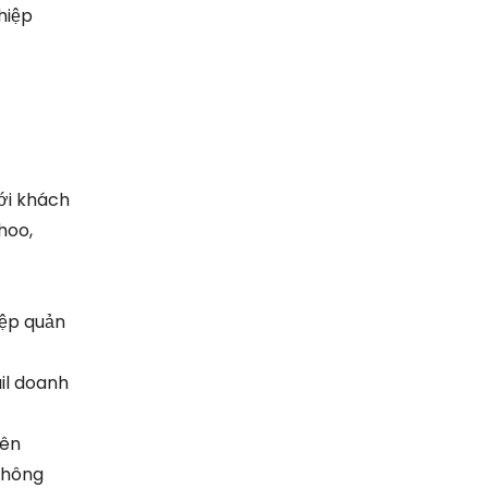
hiệp
với khách
hoo,
iệp quản
il doanh
tên
không