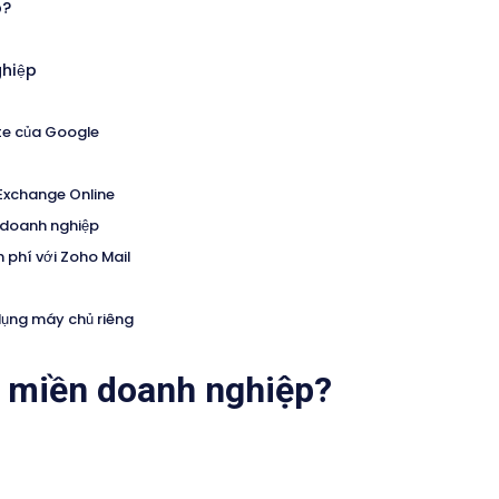
p?
ghiệp
ite của Google
 Exchange Online
n doanh nghiệp
 phí với Zoho Mail
dụng máy chủ riêng
n miền doanh nghiệp?