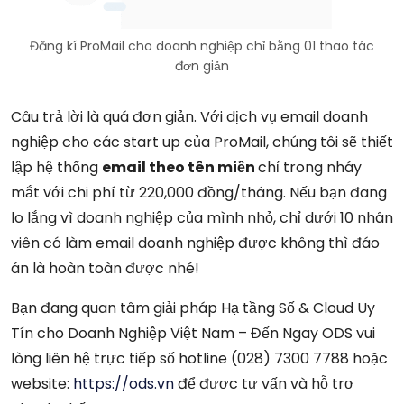
Đăng kí ProMail cho doanh nghiệp chỉ bằng 01 thao tác
đơn giản
Câu trả lời là quá đơn giản. Với dịch vụ email doanh
nghiệp cho các start up của ProMail, chúng tôi sẽ thiết
lập hệ thống
email theo tên miền
chỉ trong nháy
mắt với chi phí từ 220,000 đồng/tháng. Nếu bạn đang
lo lắng vì doanh nghiệp của mình nhỏ, chỉ dưới 10 nhân
viên có làm email doanh nghiệp được không thì đáo
án là hoàn toàn được nhé!
Bạn đang quan tâm giải pháp Hạ tầng Số & Cloud Uy
Tín cho Doanh Nghiệp Việt Nam – Đến Ngay ODS vui
lòng liên hệ trực tiếp số hotline (028) 7300 7788 hoặc
website:
https://ods.vn
để được tư vấn và hỗ trợ