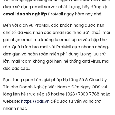
được sử dụng email server chất lượng, hãy đăng ký
email doanh nghiệp
ProMail ngay hôm nay nhé.
Đến với dịch vụ ProMail, các khách hàng được hạn
chế tối đa việc nhận các email rác “khó ưa”, thoải mái
gửi nhận email mà không lo email bị rơi vào hộp thư
rác. Quá trình tạo mail với ProMail cực nhanh chóng,
đơn giản và hoàn toàn miễn phí, dung lượng lưu trữ
lớn, mail “con” không giới hạn, hệ thống anti virus, mã
độc cao cấp…
Bạn đang quan tâm giải pháp Hạ tầng Số & Cloud Uy
Tín cho Doanh Nghiệp Việt Nam – Đến Ngay ODS vui
lòng liên hệ trực tiếp số hotline (028) 7300 7788 hoặc
website:
https://ods.vn
để được tư vấn và hỗ trợ
nhanh nhất.