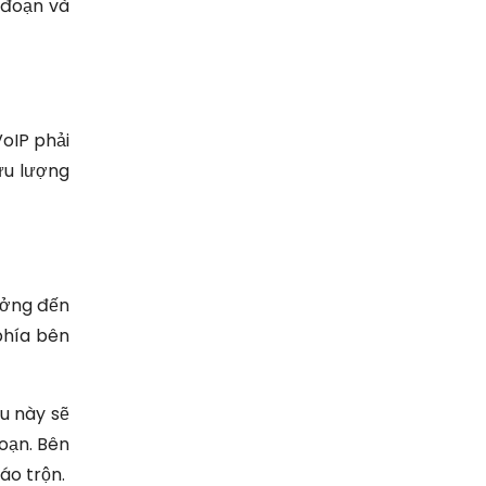
 đoạn và
oIP phải
ưu lượng
ưởng đến
phía bên
u này sẽ
đoạn. Bên
áo trộn.