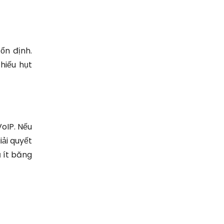
ổn định.
thiếu hụt
oIP. Nếu
iải quyết
ụ ít băng