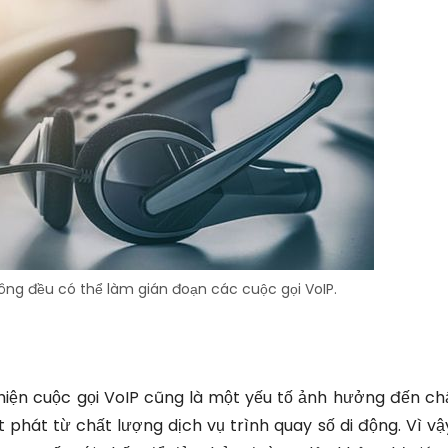
hông đều có thể làm gián đoạn các cuộc gọi VoIP.
hiện cuộc gọi VoIP cũng là một yếu tố ảnh hưởng đến ch
t phát từ chất lượng dịch vụ trình quay số di động. Vì v