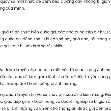
 quay số mới nhất, để đảm bảo đường dây không bị gián
ng của mình.
uá trình thực hiện cuộc gọi, các nhà cung cấp dịch vụ V
 cuộc gọi đồng thời. Khi con số này quá cao, tải trọng l
c gọi VoIP bị ảnh hưởng rất nhiều.
iệu được truyền đi, codec là một yếu tố quan trọng ảnh h
 độ nén cao sẽ làm giảm kích thước dữ liệu truyền sang 
 chất lượng âm thanh cũng bị ảnh hưởng.
g cách truyền tin và sự thay đổi của điều kiện mạng. Điề
ệc giao tiếp giữa khách hàng và doanh nghiệp sẽ bị gián 
 sẽ bị ảnh hưởng và khiến cho thông tin được gửi đến bị x