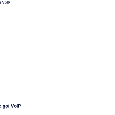
i VoIP
c gọi VoIP