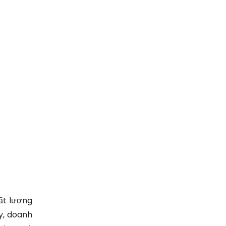
ất lượng
ậy, doanh