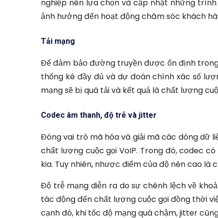
nghiệp nên lựa chọn và cập nhật những trình
ảnh hưởng đến hoạt động chăm sóc khách hà
Tải mạng
Để đảm bảo đường truyền được ổn định trong q
thống kê đầy đủ và dự đoán chính xác số lượng
mạng sẽ bị quá tải và kết quả là chất lượng cuộ
Codec âm thanh, độ trễ và jitter
Đóng vai trò mã hóa và giải mã các dòng dữ l
chất lượng cuộc gọi VoIP. Trong đó, codec có
kia. Tuy nhiên, nhược điểm của độ nén cao là
Độ trễ mạng diễn ra do sự chênh lệch về khoản
tác động đến chất lượng cuộc gọi đồng thời vi
cạnh đó, khi tốc độ mạng quá chậm, jitter cũng