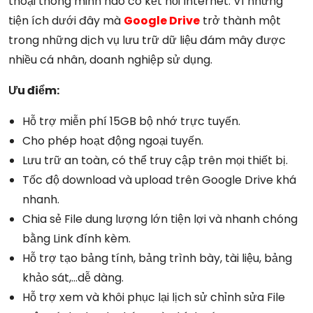
thoại thông minh nào có kết nối Internet.
Vì những
tiện ích dưới đây mà
Google Drive
trở thành một
trong những dịch vụ lưu trữ dữ liệu đám mây được
nhiều cá nhân, doanh nghiệp sử dụng.
Ưu điểm:
Hỗ trợ miễn phí 15GB bộ nhớ trực tuyến.
Cho phép hoạt động ngoại tuyến.
Lưu trữ an toàn, có thể truy cập trên mọi thiết bị.
Tốc độ download và upload trên Google Drive khá
nhanh.
Chia sẻ File dung lượng lớn tiện lợi và nhanh chóng
bằng Link đính kèm.
Hỗ trợ tạo bảng tính, bảng trình bày, tài liệu, bảng
khảo sát,…dễ dàng.
Hỗ trợ xem và khôi phục lại lịch sử chỉnh sửa File