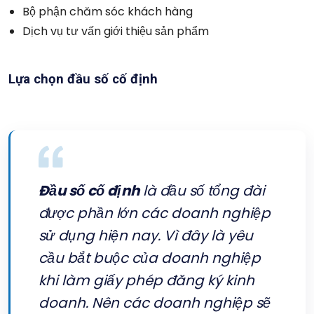
Bộ phận chăm sóc khách hàng
Dịch vụ tư vấn giới thiệu sản phẩm
Lựa chọn đầu số cố định
Đầu số cố định
là đầu số tổng đài
được phần lớn các doanh nghiệp
sử dụng hiện nay. Vì đây là yêu
cầu bắt buộc của doanh nghiệp
khi làm giấy phép đăng ký kinh
doanh. Nên các doanh nghiệp sẽ