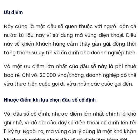
Ưu điểm
Đây cũng là một đầu số quen thuộc với người dân cả
nước từ lâu nay vì sử dụng mã vùng điện thoại. Điều
này sẽ khiến khách hàng cảm thấy gần gũi, đồng thời
tăng thêm sự uy tín và ổn định cho doanh nghiệp hơn.
Và một ưu điểm lớn nhất của đầu số này là phí thuê
bao rẻ. Chỉ với 20.000 vnd/tháng, doanh nghiệp có thể
vừa thực hiện cuộc gọi đi, vừa nhận các cuộc gọi đến.
Nhược điểm khi lựa chọn đầu số cố định
Với đầu số cố định, nhược điểm lớn nhất chính là khó
ghi nhớ, vì độ dài của dãy số điện thoại cố định lên tới
11 ký tự. Ngoài ra, mã vùng địa lý cũng là một khó khăn