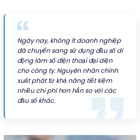
Ngày nay, không ít doanh nghiệp
đã chuyển sang sử dụng đầu số di
động làm số điện thoại đại diện
cho công ty. Nguyên nhân chính
xuất phát từ khả năng tiết kiệm
nhiều chi phí hơn hẳn so với các
đầu số khác.