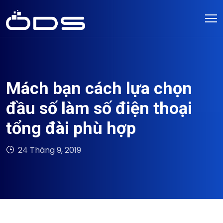
Mách bạn cách lựa chọn
đầu số làm số điện thoại
tổng đài phù hợp
24 Tháng 9, 2019