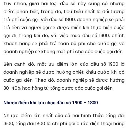
Tuy nhiên, giữa hai loại đầu số này cũng có những
điểm phân biệt, trong đó, tiêu biểu nhất là đối tượng
trả phí cuộc gọi. Với đầu số 1800, doanh nghiệp sẽ phải
trả tiền và người gọi sẽ được miễn khi thực hiện cuộc
gọi đi. Trong khi đó, với việc mua đầu số 1900, chính
khách hàng sẽ phải trả toàn bộ phí cho cước gọi và
doanh nghiệp sẽ không mất phí cho các cuộc gọi đến.
Bên cạnh đó, một ưu điểm lớn của đầu số 1900 là
doanh nghiệp sẽ được hưởng chiết khấu cước khi có
cuộc gọi đến. Theo đó, doanh nghiệp sẽ được hưởng
30-40% hoa hồng từ tổng cước các cuộc gọi đến.
Nhược điểm khi lựa chọn đầu số 1900 – 1800
Nhược điểm lớn nhất của cả hai hình thức tổng đài
1900, tổng đài 1800 là chi phí gói cước điện thoại hàng