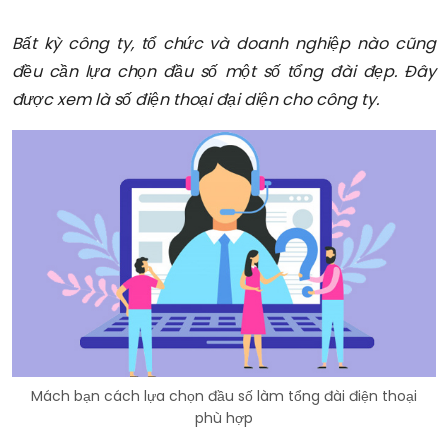
Bất kỳ công ty, tổ chức và doanh nghiệp nào cũng
đều cần lựa chọn đầu số một số tổng đài đẹp. Đây
được xem là số điện thoại đại diện cho công ty.
Mách bạn cách lựa chọn đầu số làm tổng đài điện thoại
phù hợp