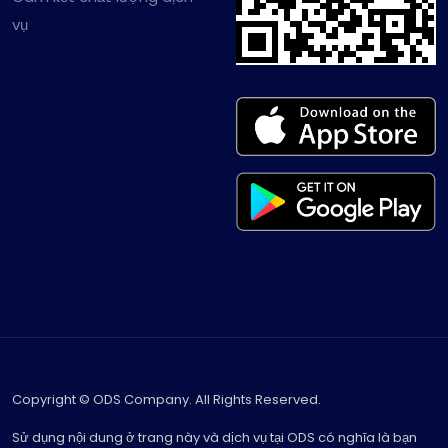
vụ
Copyright © ODS Company. All Rights Reserved.
Sử dụng nội dung ở trang này và dịch vụ tại ODS có nghĩa là bạn