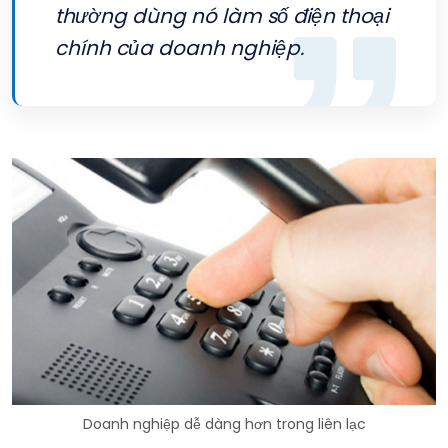
thường dùng nó làm số điện thoại
chính của doanh nghiệp.
Doanh nghiệp dễ dàng hơn trong liên lạc