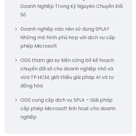
Doanh Nghiệp Trong Kỷ Nguyên Chuyển Đổi
Số
Doanh nghiệp nào nên sử dụng SPLA?
Những mô hình phù hợp với dịch vụ cấp
phép Microsoft
ODS tham gia sự kiện công bố kế hoạch
chuyển đổi số cho doanh nghiệp nhỏ và
vừa TP.HCM, giới thiệu giải pháp AI và tự
động hóa
ODS cung cấp dịch vụ SPLA – Giải pháp
cấp phép Microsoft linh hoạt cho doanh
nghiệp