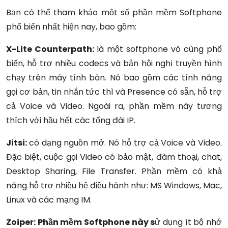
Bạn có thể tham khảo một số phần mềm Softphone
phổ biến nhất hiện nay, bao gồm:
X-Lite Counterpath:
là một softphone vô cùng phổ
biến, hỗ trợ nhiều codecs và bản hội nghị truyền hình
chạy trên máy tính bàn. Nó bao gồm các tính năng
gọi cơ bản, tin nhắn tức thì và Presence có sẵn, hỗ trợ
cả Voice và Video. Ngoài ra, phần mềm này tương
thích với hầu hết các tổng đài IP.
Jitsi:
có dạng nguồn mở. Nó hỗ trợ cả Voice và Video.
Đặc biệt, cuộc gọi Video có bảo mật, đàm thoại, chat,
Desktop Sharing, File Transfer. Phần mềm có khả
năng hỗ trợ nhiều hệ điều hành như: MS Windows, Mac,
Linux và các mạng IM.
Zoiper: Phần mềm Softphone này s
ử dụng ít bộ nhớ