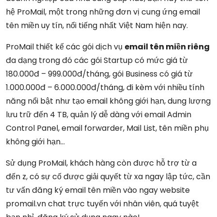
hệ ProMail, một trong những đơn vị cung ứng email
tên miền uy tín, nổi tiếng nhất Việt Nam hiện nay.
ProMail thiết kế các gói dịch vụ
email tên miền riêng
đa dạng trong đó các gói Startup có mức giá từ
180.000đ – 999.000đ/tháng, gói Business có giá từ
1.000.000đ – 6.000.000đ/tháng, đi kèm với nhiều tính
năng nổi bật như tạo email không giới hạn, dung lượng
lưu trữ đến 4 TB, quản lý dễ dàng với email Admin
Control Panel, email forwarder, Mail List, tên miền phụ
không giới hạn…
Sử dụng ProMail, khách hàng còn được hỗ trợ từ a
đến z, có sự cố được giải quyết từ xa ngay lập tức, cần
tư vấn đăng ký email tên miền vào ngay website
promail.vn chat trực tuyến với nhân viên, quá tuyệt