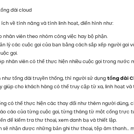
tổng đài cloud
 ích về tính năng và tính linh hoạt, điển hình như:
 nhân viên theo nhóm công việc hay bộ phận.
ản lý các cuộc gọi của bạn bằng cách sắp xếp người gọi 
uộc gọi.
p nhân viên có thể thực hiện nhiều cuộc gọi trong nước 
n như tổng đài truyền thống, thì người sử dụng
tổng đài 
ày giúp cho khách hàng có thể truy cập từ xa, linh hoạt và 
ống có thể thực hiện các thay đổi như thêm người dùng, c
áo cáo của từng cuộc gọi, từng tháng từ một cổng trực t
ến để kiểm tra thư thoại, xem danh bạ và thiết lập.
n sẽ nhận được những bản ghi thư thoại, tệp âm thanh… 