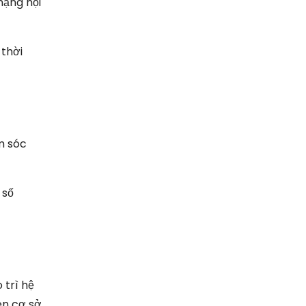
mạng nội
 thời
m sóc
 số
 trì hệ
ên cơ sở