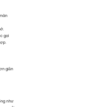
 màn
hớ.
c gọi
hợp.
Đơn giản
hống như