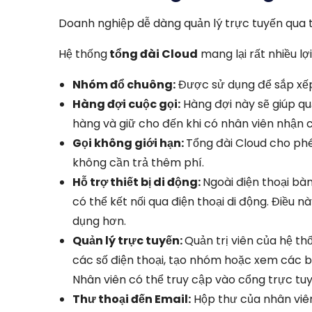
Doanh nghiệp dễ dàng quản lý trực tuyến qua 
Hệ thống
tổng đài Cloud
mang lại rất nhiều lợi
Nhóm đổ chuông:
Được sử dụng để sắp xếp
Hàng đợi cuộc gọi:
Hàng đợi này sẽ giúp qu
hàng và giữ cho đến khi có nhân viên nhận c
Gọi không giới hạn:
Tổng đài Cloud cho phé
không cần trả thêm phí.
Hỗ trợ thiết bị di động:
Ngoài điện thoại bà
có thể kết nối qua điện thoại di động. Điều n
dụng hơn.
Quản lý trực tuyến:
Quản trị viên của hệ th
các số điện thoại, tạo nhóm hoặc xem các b
Nhân viên có thể truy cập vào cổng trực tuy
Thư thoại đến Email:
Hộp thư của nhân viê