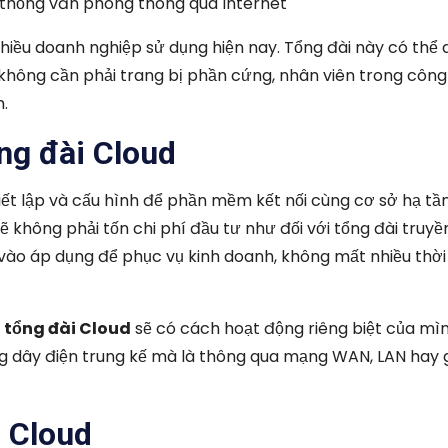
 thống văn phòng thông qua Internet
hiều doanh nghiệp sử dụng hiện nay. Tổng đài này có thể
ì không cần phải trang bị phần cứng, nhân viên trong công
m.
ng đài Cloud
hiết lập và cấu hình để phần mềm kết nối cùng cơ sở hạ tầ
không phải tốn chi phí đầu tư như đối với tổng đài truyề
ào áp dụng để phục vụ kinh doanh, không mất nhiều thời
n
tổng đài Cloud
sẽ có cách hoạt động riêng biệt của mì
g dây điện trung kế mà là thông qua mạng WAN, LAN hay 
i Cloud