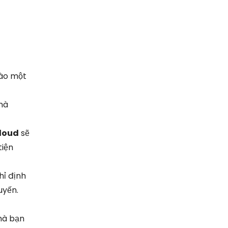
vào một
mà
Cloud
sẽ
tiện
hỉ định
uyến.
mà bạn