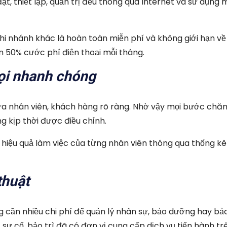
đặt, thiết lập, quản trị đều thông qua Internet và sử dụng 
i nhánh khác là hoàn toàn miễn phí và không giới hạn về
n 50% cước phí điện thoại mỗi tháng.
ọi nhanh chóng
giữa nhân viên, khách hàng rõ ràng. Nhờ vậy mọi bước chă
g kịp thời được điều chỉnh.
hiệu quả làm việc của từng nhân viên thông qua thống kê
thuật
 cần nhiều chi phí để quản lý nhân sự, bảo dưỡng hay bảo
 sự cố, bảo trì đã có đơn vị cung cấp dịch vụ tiến hành tr