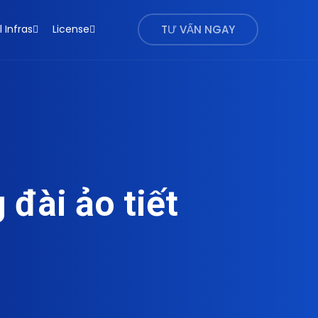
l Infras
License
TƯ VẤN NGAY
 đài ảo tiết