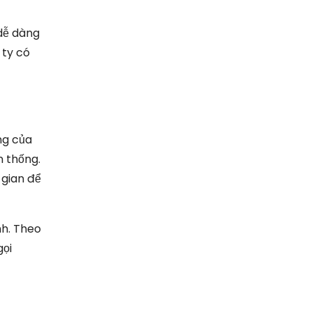
 dễ dàng
 ty có
ng của
n thống.
 gian để
nh. Theo
gọi