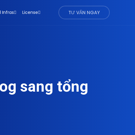
l Infras
License
TƯ VẤN NGAY
log sang tổng