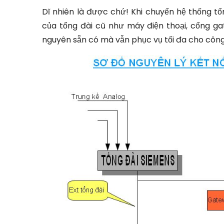
Dĩ nhiên là được chứ! Khi chuyển hệ thống tổ
của tổng đài cũ như máy điện thoại, cổng ga
nguyên sẵn có mà vẫn phục vụ tối đa cho công