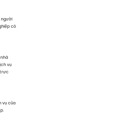
 người
ghiệp có
 nhà
ịch vụ
trực
m vụ của
p.