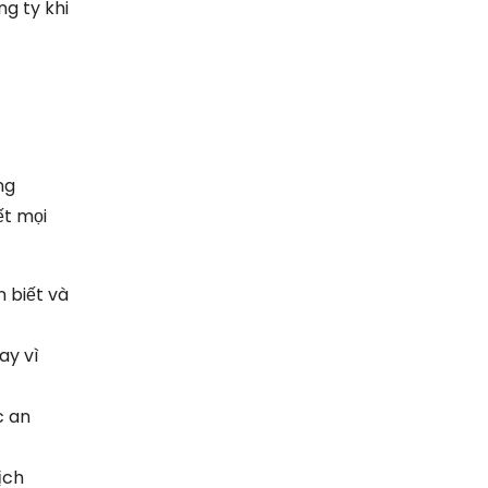
g ty khi
ng
ết mọi
 biết và
ay vì
c an
ịch