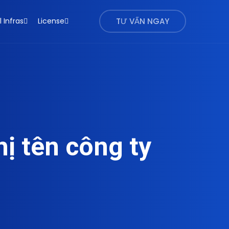
l Infras
License
TƯ VẤN NGAY
ị tên công ty