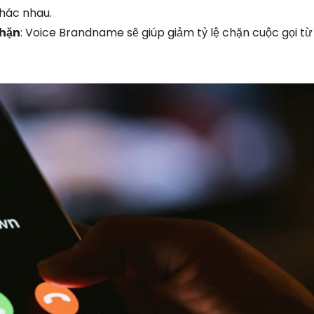
hác nhau.
chặn
: Voice Brandname sẽ giúp giảm tỷ lệ chặn cuộc gọi t