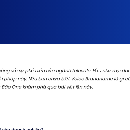
cùng với sự phổ biến của ngành telesale. Hầu như mọi do
iải pháp này. Nếu bạn chưa biết Voice Brandname là gì c
t Bão One khám phá qua bài viết lần này.
gì cho doanh nghiệp?