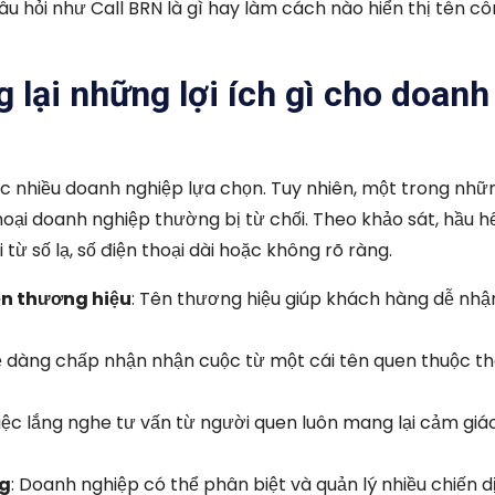
 hỏi như Call BRN là gì hay làm cách nào hiển thị tên côn
lại những lợi ích gì cho doanh
ược nhiều doanh nghiệp lựa chọn. Tuy nhiên, một trong nhữ
ại doanh nghiệp thường bị từ chối. Theo khảo sát, hầu h
 số lạ, số điện thoại dài hoặc không rõ ràng.
ện thương hiệu
: Tên thương hiệu giúp khách hàng dễ nhận
ễ dàng chấp nhận nhận cuộc từ một cái tên quen thuộc th
Việc lắng nghe tư vấn từ người quen luôn mang lại cảm giá
ng
: Doanh nghiệp có thể phân biệt và quản lý nhiều chiến d