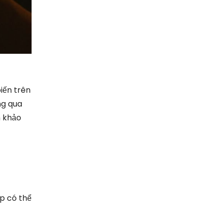
iến trên
ng qua
m khảo
p có thể