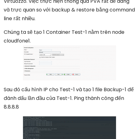
Virtuozzo. Việc thực hiện thông qua PVA rất dễ dàng
và trực quan so với backup & restore bằng command
line rất nhiều.
Chúng ta sẽ tạo 1 Container Test-1 nằm trên node
cloudfone1.
Sau đó cấu hình IP cho Test-1 và tạo 1 file Backup-1 để
đánh dấu lần đầu của Test-1. Ping thành công đến
8.8.8.8