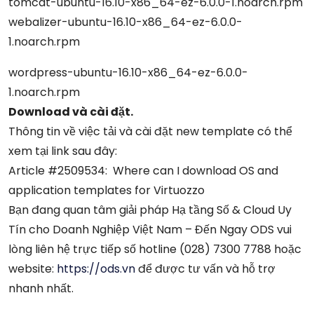
tomcat-ubuntu-16.10-x86_64-ez-6.0.0-1.noarch.rpm
webalizer-ubuntu-16.10-x86_64-ez-6.0.0-
1.noarch.rpm
wordpress-ubuntu-16.10-x86_64-ez-6.0.0-
1.noarch.rpm
Download và cài đặt.
Thông tin về việc tải và cài đặt new template có thể
xem tại link sau đây:
Article #2509534: Where can I download OS and
application templates for Virtuozzo
Bạn đang quan tâm giải pháp Hạ tầng Số & Cloud Uy
Tín cho Doanh Nghiệp Việt Nam – Đến Ngay ODS vui
lòng liên hệ trực tiếp số hotline (028) 7300 7788 hoặc
website:
https://ods.vn
để được tư vấn và hỗ trợ
nhanh nhất.