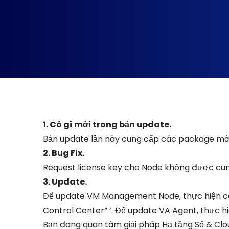
1. Có gì mới trong bản update.
Bản update lần này cung cấp các package mới 
2. Bug Fix.
Request license key cho Node không được cung
3. Update.
Để update VM Management Node, thực hiện 
Control Center” ‘. Để update VA Agent, thực 
Bạn đang quan tâm giải pháp Hạ tầng Số & Clo