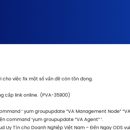
cho việc fix một số vấn đề còn tồn đọng.
 cấp link online.
(PVA-35900)
command ‘ yum groupupdate “VA Management Node” “V
hiện command ‘yum groupupdate “VA Agent” ‘.
ud Uy Tín cho Doanh Nghiệp Việt Nam – Đến Ngay ODS vui