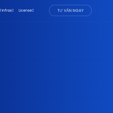
l Infras
License
TƯ VẤN NGAY