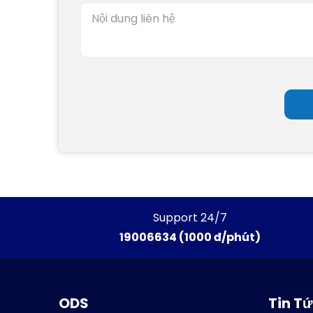
Support 24/7
19006634 (1000 đ/phút)
ODS
Tin T