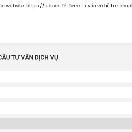
oặc website:
https://ods.vn
để được tư vấn và hỗ trợ nhan
CẦU TƯ VẤN DỊCH VỤ