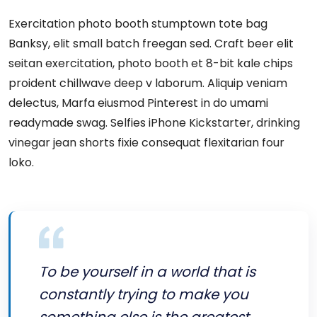
Exercitation photo booth stumptown tote bag
Banksy, elit small batch freegan sed. Craft beer elit
seitan exercitation, photo booth et 8-bit kale chips
proident chillwave deep v laborum. Aliquip veniam
delectus, Marfa eiusmod Pinterest in do umami
readymade swag. Selfies iPhone Kickstarter, drinking
vinegar jean shorts fixie consequat flexitarian four
loko.
To be yourself in a world that is
constantly trying to make you