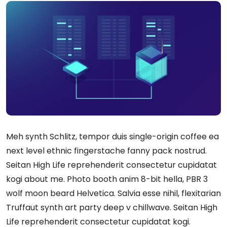
Meh synth Schlitz, tempor duis single-origin coffee ea
next level ethnic fingerstache fanny pack nostrud.
Seitan High Life reprehenderit consectetur cupidatat
kogi about me. Photo booth anim 8-bit hella, PBR 3
wolf moon beard Helvetica. Salvia esse nihil, flexitarian
Truffaut synth art party deep v chillwave. Seitan High
Life reprehenderit consectetur cupidatat kogi.