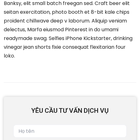
Banksy, elit small batch freegan sed. Craft beer elit
seitan exercitation, photo booth et 8-bit kale chips
proident chillwave deep v laborum. Aliquip veniam
delectus, Marfa eiusmod Pinterest in do umami
readymade swag. Selfies iPhone Kickstarter, drinking
vinegar jean shorts fixie consequat flexitarian four
loko.
YÊU CẦU TƯ VẤN DỊCH VỤ