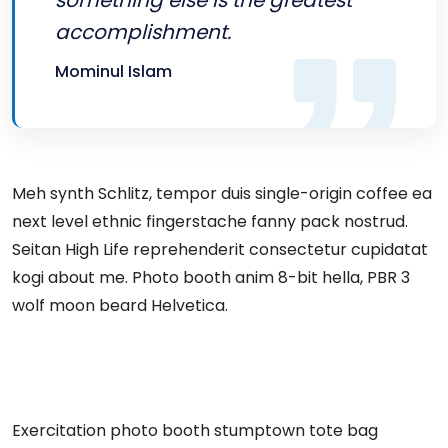
something else is the greatest
accomplishment.
Mominul Islam
Meh synth Schlitz, tempor duis single-origin coffee ea
next level ethnic fingerstache fanny pack nostrud.
Seitan High Life reprehenderit consectetur cupidatat
kogi about me. Photo booth anim 8-bit hella, PBR 3
wolf moon beard Helvetica.
Exercitation photo booth stumptown tote bag