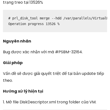
trạng treo tại 13526%
# prl_disk_tool merge --hdd /var/parallels/VirtualMa
Operation progress 13526 %
Nguyên nhân
Bug được xác nhận với mã #PSBM-32164.
Giải pháp
Vấn đề sẽ được giải quyết triệt để tại bản update tiếp
theo.
Hướng xử lý hiện tại
1. Mở file DiskDescriptor.xml trong folder của VM.