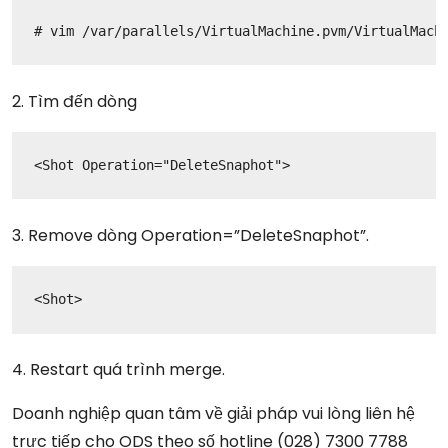
# vim /var/parallels/VirtualMachine.pvm/VirtualMach
2. Tìm đến dòng
<Shot Operation="DeleteSnaphot">
3. Remove dòng Operation=”DeleteSnaphot”.
<Shot>
4. Restart quá trình merge.
Doanh nghiệp quan tâm về giải pháp vui lòng liên hệ
trực tiếp cho ODS theo số hotline (028) 7300 7788