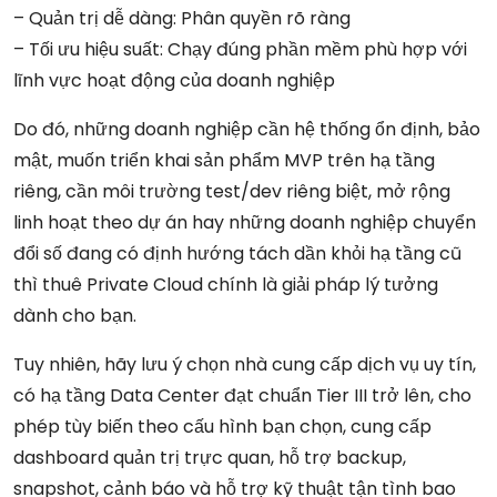
– Quản trị dễ dàng: Phân quyền rõ ràng
– Tối ưu hiệu suất: Chạy đúng phần mềm phù hợp với
lĩnh vực hoạt động của doanh nghiệp
Do đó, những doanh nghiệp cần hệ thống ổn định, bảo
mật, muốn triển khai sản phẩm MVP trên hạ tầng
riêng, cần môi trường test/dev riêng biệt, mở rộng
linh hoạt theo dự án hay những doanh nghiệp chuyển
đổi số đang có định hướng tách dần khỏi hạ tầng cũ
thì thuê Private Cloud chính là giải pháp lý tưởng
dành cho bạn.
Tuy nhiên, hãy lưu ý chọn nhà cung cấp dịch vụ uy tín,
có hạ tầng Data Center đạt chuẩn Tier III trở lên, cho
phép tùy biến theo cấu hình bạn chọn, cung cấp
dashboard quản trị trực quan, hỗ trợ backup,
snapshot, cảnh báo và hỗ trợ kỹ thuật tận tình bao