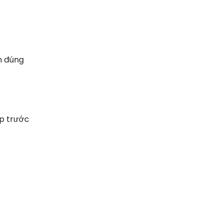
h đúng
ập trước