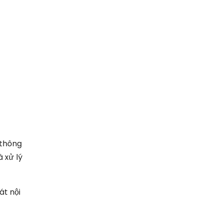
 thông
à xử lý
át nội