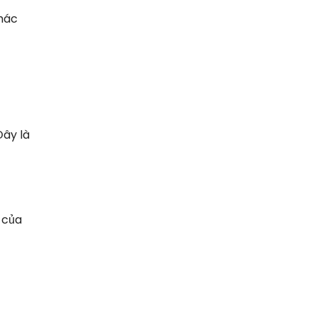
khác
Đây là
 của