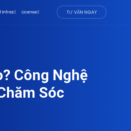
l Infras
License
TƯ VẤN NGAY
o? Công Nghệ
 Chăm Sóc