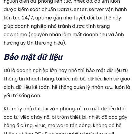
nguồn điện dự phòng liên tục, nhiệt độ, độ ẩm luôn
được kiểm soát chuẩn Data Center, server vận hành
liên tục 24/7, uptime gần như tuyệt đối. Lợi thế này
giúp doanh nghiệp nhỏ tránh được tình trạng
downtime (nguyên nhân làm mất doanh thu và ảnh
hưởng uy tín thương hiệu).
Bảo mật dữ liệu
Dù là doanh nghiệp lớn hay nhỏ thì bảo mật dữ liệu từ
thông tin khách hàng, tài liệu nội bộ, dữ liệu lịch sử giao
dịch, dữ liệu kế toán, hệ thống quản lý nhân sự,… luôn là
yếu tố sống còn.
Khi máy chủ đặt tại văn phòng, rủi ro mất dữ liệu khá
cao từ việc cháy nổ, bị trộm thiết bị, nhiệt độ cao gây
hỏng ổ cứng, virus, malware tấn công, không có hệ
thống chống DDoS chuyên nghiệp hoặc firewall,…