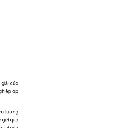
 giải của
ghiệp áp
lưu lượng
c gửi qua
n tại của