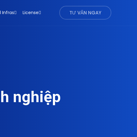
l Infras
License
TƯ VẤN NGAY
nh nghiệp