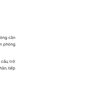
hông cần
ăn phòng
 cẩu, trở
ần, tiếp