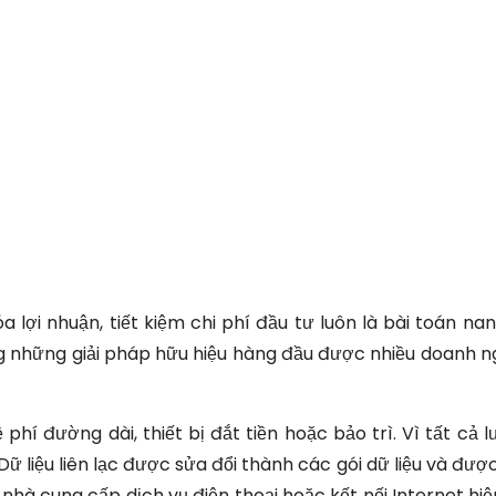
 lợi nhuận, tiết kiệm chi phí đầu tư luôn là bài toán nan
ng những giải pháp hữu hiệu hàng đầu được nhiều doanh n
phí đường dài, thiết bị đắt tiền hoặc bảo trì. Vì tất cả 
ữ liệu liên lạc được sửa đổi thành các gói dữ liệu và đượ
i nhà cung cấp dịch vụ điện thoại hoặc kết nối Internet hiệ