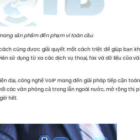
ể mang sản phẩm đến phạm vi toàn cầu
 cách cũng được giải quyết một cách triệt để giúp bạn k
ên sử dụng từ xa các dịch vụ thoại, fax và dữ liệu của v
iện đại, công nghệ VoIP mang đến giải pháp tiếp cận toàn
ối các văn phòng cả trong lẫn ngoài nước, mở rộng thị ph
iờ hết.