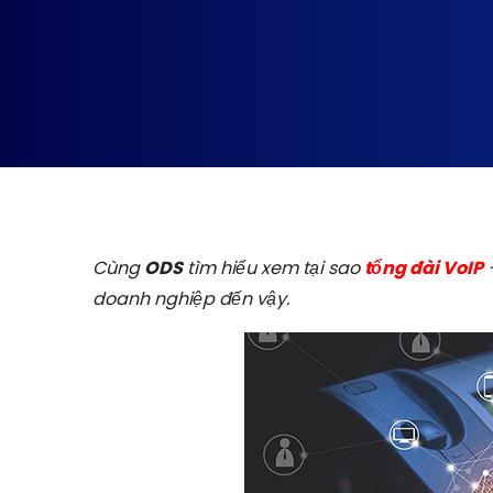
Cùng
ODS
tìm hiểu xem tại sao
tổng đài VoIP
–
doanh nghiệp đến vậy.