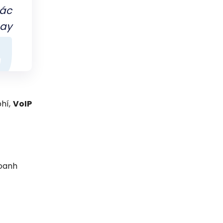
các
hay
phí,
VoIP
doanh