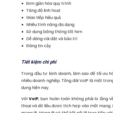
Đơn giản hóa quy trình
Tăng độ linh hoạt
Giao tiếp hiệu quả
Nhiều tính năng đa dạng
Sử dụng băng thông tốt hơn
Dễ dàng cài đặt và bảo trì
Đáng tin cậy
Tiết kiệm chi phí
Trong đầu tư kinh doanh, làm sao để tối ưu hóa
nhiều doanh nghiệp. Tổng đài VoIP là một tro
dụng hiện nay.
Với
VoIP
, bạn hoàn toàn không phải lo lắng về 
thoại và dữ liệu được tích hợp vào một mạng. D
mạng IP. Mạng IP có thể kết nối IP trực tiếp vớ