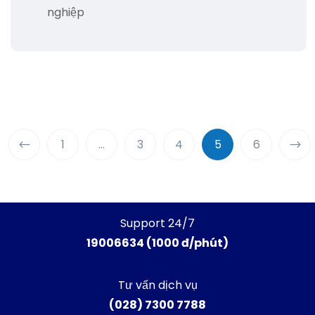
nghiệp
1
…
3
4
5
6
Support 24/7
19006634 (1000 đ/phút)
Tư vấn dịch vụ
(028) 7300 7788