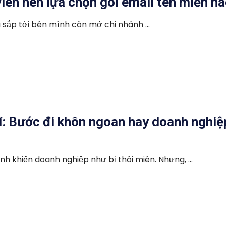
iên nên lựa chọn gói email tên miền n
 sắp tới bên mình còn mở chi nhánh ...
í: Bước đi khôn ngoan hay doanh nghiệ
h khiến doanh nghiệp như bị thôi miên. Nhưng, ...