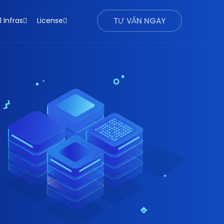
l Infras
License
TƯ VẤN NGAY