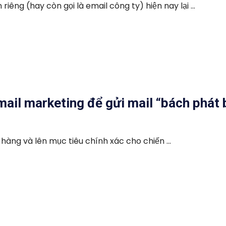
êng (hay còn gọi là email công ty) hiện nay lại ...
mail marketing để gửi mail “bách phát
àng và lên mục tiêu chính xác cho chiến ...