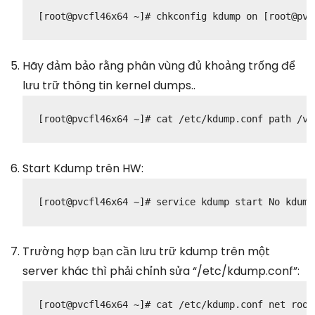
[root@pvcfl46x64 ~]# chkconfig kdump on
[root@pvc
Hãy đảm bảo rằng phân vùng đủ khoảng trống để
lưu trữ thông tin kernel dumps..
[root@pvcfl46x64 ~]# cat /etc/kdump.conf
path /vz
Start Kdump trên HW:
[root@pvcfl46x64 ~]# service kdump start
No kdump
Trường hợp bạn cần lưu trữ kdump trên một
server khác thì phải chỉnh sửa “/etc/kdump.conf”:
[root@pvcfl46x64 ~]# cat /etc/kdump.conf
net root