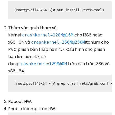
[root@pvcfl46x64 ~]# yum install kexec-tools
Thêm vào grub tham số
kernel
cho i386 hoặc
crashkernel=128M@16M
x86_64 và
Itanium cho
crashkernel=256M@256M
PVC phiên bản thấp hơn 4.7. Cấu hình cho phiên
bản lớn hơn 4.7, sử
dụng
trên cấu trúc i386 và
crashkernel=129M@0M
x86_64.
[root@pvcfl46x64 ~]# grep crash /etc/grub.conf
ke
Reboot HW.
Enable Kdump trên HW: