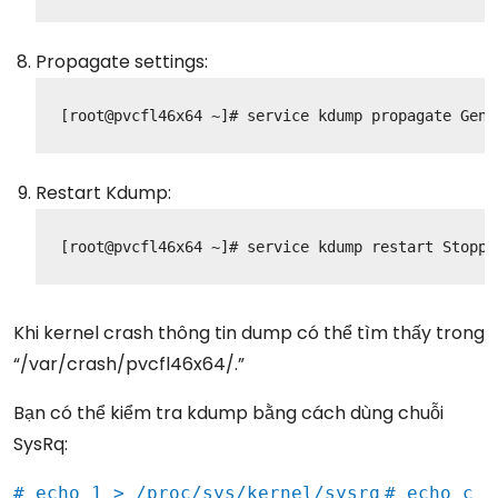
Propagate settings:
[root@pvcfl46x64 ~]# service kdump propagate
Gene
Restart Kdump:
[root@pvcfl46x64 ~]# service kdump restart
Stoppi
Khi kernel crash thông tin dump có thể tìm thấy trong
“/var/crash/pvcfl46x64/.”
Bạn có thể kiểm tra kdump bằng cách dùng chuỗi
SysRq:
# echo 1 > /proc/sys/kernel/sysrq
# echo c