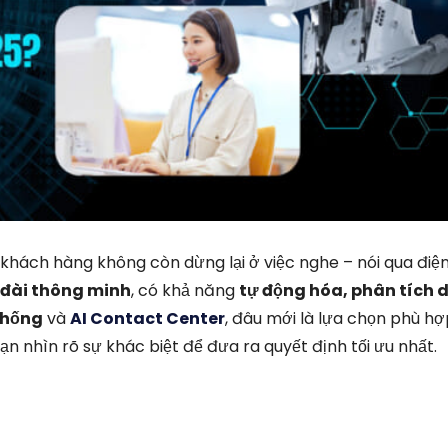
khách hàng không còn dừng lại ở việc nghe – nói qua điện
 đài thông minh
, có khả năng
tự động hóa, phân tích d
thống
và
AI Contact Center
, đâu mới là lựa chọn phù h
n nhìn rõ sự khác biệt để đưa ra quyết định tối ưu nhất.