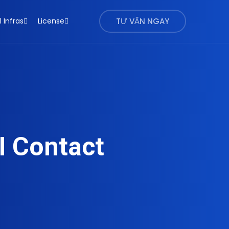
l Infras
License
TƯ VẤN NGAY
I Contact