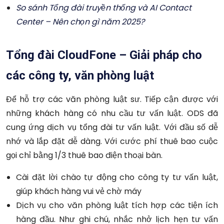
So sánh T
ổ
ng
đ
ài truy
ề
n th
ố
ng và AI Contact
Center – Nên ch
ọ
n gì n
ă
m 2025?
Tổng đài CloudFone – Giải pháp cho
các công ty, văn phòng luật
Để hỗ trợ các văn phòng luật sư. Tiếp cận được với
những khách hàng có nhu cầu tư vấn luật. ODS đã
cung ứng dịch vụ tổng đài tư vấn luật. Với đầu số dễ
nhớ và lắp đặt dễ dàng. Với cước phí thuê bao cuộc
gọi chỉ bằng 1/3 thuê bao điện thoại bàn.
Cài đặt lời chào tự động cho công ty tư vấn luật,
giúp khách hàng vui vẻ chờ máy
Dịch vụ cho văn phòng luật tích hợp các tiện ích
hàng đầu. Như ghi chú, nhắc nhở lịch hẹn tư vấn