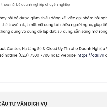
n thoại nội bộ doanh nghiệp chuyên nghiệp
 hay nội bộ được giảm thiểu đáng kể. Việc gọi nhóm hội ng
ó thể truyền đạt một nội dung tới nhiều người nghe, giúp ti
 thống cũng vô cùng dễ lắp đặt, sử dụng, sẵn sàng mở rộng
act Center, Hạ tầng Số & Cloud Uy Tín cho Doanh Nghiệp 
 số hotline (028) 7300 7788 hoặc website:
https://ods.vn
đ
CẦU TƯ VẤN DỊCH VỤ