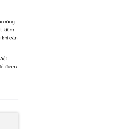
hị cũng
ết kiệm
 khi cần
Việt
ể được