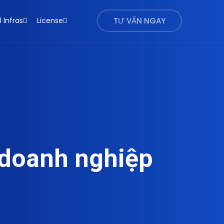
l Infras
License
TƯ VẤN NGAY
 doanh nghiệp