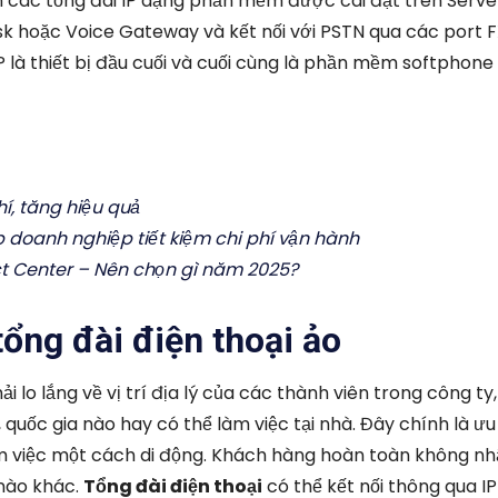
các tổng đài IP dạng phần mềm được cài đặt trên Serve
sk hoặc Voice Gateway và kết nối với PSTN qua các port 
/IP là thiết bị đầu cuối và cuối cùng là phần mềm softphone 
í, tăng hiệu quả
úp doanh nghiệp tiết kiệm chi phí vận hành
ct Center – Nên chọn gì năm 2025?
tổng đài điện thoại ảo
 lo lắng về vị trí địa lý của các thành viên trong công ty
quốc gia nào hay có thể làm việc tại nhà. Đây chính là ư
làm việc một cách di động. Khách hàng hoàn toàn không nh
 nào khác.
Tổng đài điện thoại
có thể kết nối thông qua IP