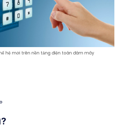
 thế hệ mới trên nền tảng điện toán đám mây
ảo
ì?