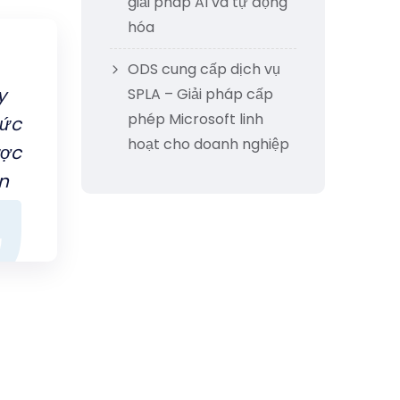
giải pháp AI và tự động
hóa
ODS cung cấp dịch vụ
y
SPLA – Giải pháp cấp
phép Microsoft linh
hức
hoạt cho doanh nghiệp
ược
n