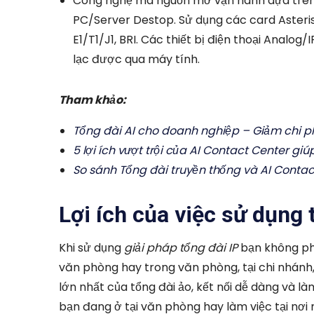
Công nghệ mã nguồn mở vận hành dựa trên 
PC/Server Destop. Sử dụng các card Asteri
E1/T1/J1, BRI. Các thiết bị điện thoại Analog
lạc được qua máy tính.
Tham khảo:
Tổng đài AI cho doanh nghiệp – Giảm chi ph
5 lợi ích vượt trội của AI Contact Center gi
So sánh Tổng đài truyền thống và AI Conta
Lợi ích của việc sử dụng 
Khi sử dụng
giải pháp tổng đài IP
bạn không phải
văn phòng hay trong văn phòng, tại chi nhánh, 
lớn nhất của tổng đài ảo, kết nối dễ dàng và 
bạn đang ở tại văn phòng hay làm việc tại nơi