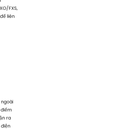
r
FXO/FXS,
để liên
, ngoài
u điểm
ận ra
 điện