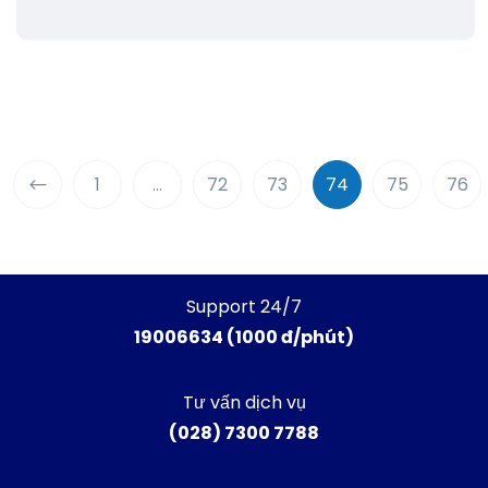
1
…
72
73
74
75
76
Support 24/7
19006634 (1000 đ/phút)
Tư vấn dịch vụ
(028) 7300 7788