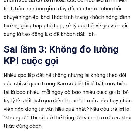
chăm sóc da cơ bản hoặc các combo liệu trình. Mỗi
kịch bản nên bao gồm đầy đủ các bước: chào hỏi
chuyên nghiệp, khai thác tình trạng khách hàng, định
hướng giải pháp phù hợp, xử lý câu hỏi về giá và cuối
cùng là tạo động lực để khách đặt lịch.
Sai lầm 3: Không đo lường
KPI cuộc gọi
Nhiều spa lắp đặt hệ thống nhưng lại không theo dõi
các chỉ số quan trọng. Bạn có biết tỷ lệ bắt máy hiện
tại là bao nhiêu, mỗi ngày có bao nhiêu cuộc gọi bị bỏ
lỡ, tỷ lệ chốt lịch qua điện thoại đạt mức nào hay nhân
viên nào đang tư vấn hiệu quả nhất? Nếu câu trả lời là
“không rõ”, thì rất có thể tổng đài vẫn chưa được khai
thác đúng cách.