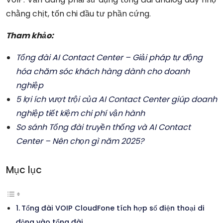
chằng chịt, tốn chi đầu tư phần cứng.
Tham kh
ả
o:
Tổng đài AI Contact Center – Giải pháp tự động
hóa chăm sóc khách hàng dành cho doanh
nghiệp
5 lợi ích vượt trội của AI Contact Center giúp doanh
nghiệp tiết kiệm chi phí vận hành
So sánh T
ổ
ng
đ
ài truy
ề
n th
ố
ng và AI Contact
Center – Nên ch
ọ
n gì n
ă
m 2025?
Mục lục
Tổng đài VOIP CloudFone tích hợp số điện thoại di
động vào tổng đài