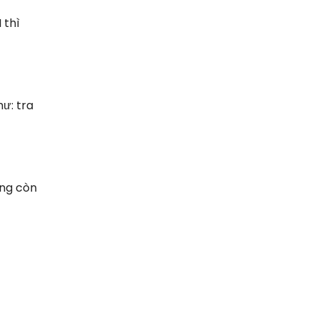
 thì
ư: tra
ông còn