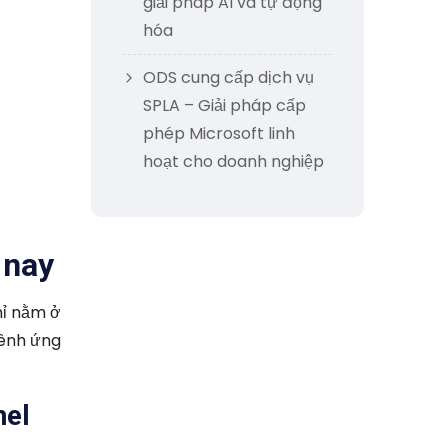
giải pháp AI và tự động
hóa
ODS cung cấp dịch vụ
SPLA – Giải pháp cấp
phép Microsoft linh
hoạt cho doanh nghiệp
 nay
hỉ nằm ở
kênh ứng
nel