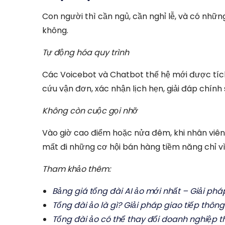
Con người thì cần ngủ, cần nghỉ lễ, và có nhữ
không.
Tự động hóa quy trình
Các Voicebot và Chatbot thế hệ mới được tích 
cứu vận đơn, xác nhận lịch hẹn, giải đáp chính 
Không còn cuộc gọi nhỡ
Vào giờ cao điểm hoặc nửa đêm, khi nhân viên 
mất đi những cơ hội bán hàng tiềm năng chỉ v
Tham khảo thêm:
Bảng giá tổng đài AI ảo mới nhất – Giải phá
Tổng đài ảo là gì? Giải pháp giao tiếp thô
Tổng đài ảo có thể thay đổi doanh nghiệp t