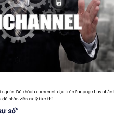
mọi nguồn. Dù khách comment dạo trên Fanpage hay nhắn 
 để nhân viên xử lý tức thì.
sự số”