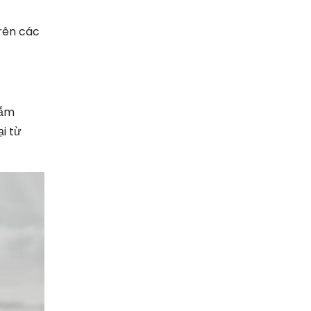
trên các
nắm
i từ