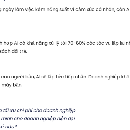
ng ngày làm việc kém năng suất vì cảm xúc cá nhân, còn AI
hợp AI có khả năng xử lý tới 70-80% các tác vụ lặp lại nh
sách đổi trả.
con người bận, AI sẽ lập tức tiếp nhận. Doanh nghiệp kh
ì máy bận.
p tối ưu chi phí cho doanh nghiệp
ng minh cho doanh nghiệp hiện đại
hế nào?